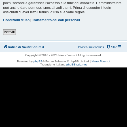
pochi secondi e garantisce l’accesso alle funzioni avanzate. L’amministratore
può anche dare permessi speciali agli utenti. Prima di eseguire il login
assicurati di aver letto i termini d’uso e le varie regole.
Condizioni d’uso
|
Trattamento dei dati personali
Iscriviti
Indice di NauticForum.it
Politica sui cookies
Staff
Copyright © 2016 - 2026 NauticForum.it All rights reserved.
Powered by
phpBB
® Forum Software © phpBB Limited |
NauticForum.it
Traduzione Italiana
phpBBItalia.net