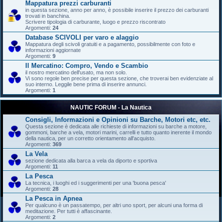
Mappatura prezzi carburanti
in questa sezione, anno per anno, è possibile inserire il prezzo dei carburanti
trovati in banchina.
Scrivere tipologia di carburante, luogo e prezzo riscontrato
Argomenti:
24
Database SCIVOLI per varo e alaggio
Mappatura degli scivoli gratuiti e a pagamento, possibilmente con foto e
informazioni aggiornate
Argomenti:
9
Il Mercatino: Compro, Vendo e Scambio
il nostro mercatino dell'usato, ma non solo.
Vi sono regole ben precise per questa sezione, che troverai ben evidenziate al
suo interno. Leggile bene prima di inserire annunci.
Argomenti:
1
NAUTIC FORUM - La Nautica
Consigli, Informazioni e Opinioni su Barche, Motori etc, etc.
Questa sezione è dedicata alle richieste di informazioni su barche a motore,
gommoni, barche a vela, motori marini, carrelli e tutto quanto inerente il mondo
della nautica, per un corretto orientamento all'acquisto.
Argomenti:
369
La Vela
sezione dedicata alla barca a vela da diporto e sportiva
Argomenti:
11
La Pesca
La tecnica, i luoghi ed i suggerimenti per una 'buona pesca'
Argomenti:
28
La Pesca in Apnea
Per qualcuno è un passatempo, per altri uno sport, per alcuni una forma di
meditazione. Per tutti è affascinante.
Argomenti:
2