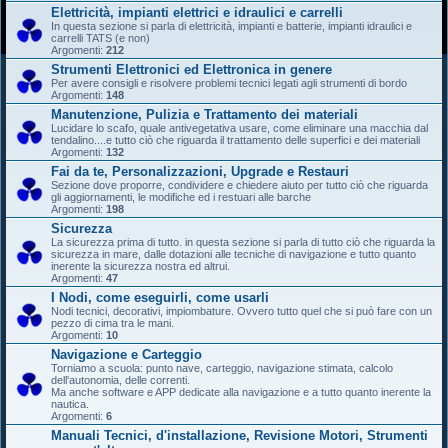
Elettricità, impianti elettrici e idraulici e carrelli
In questa sezione si parla di elettricità, impianti e batterie, impianti idraulici e
carrelli TATS (e non)
Argomenti:
212
Strumenti Elettronici ed Elettronica in genere
Per avere consigli e risolvere problemi tecnici legati agli strumenti di bordo
Argomenti:
148
Manutenzione, Pulizia e Trattamento dei materiali
Lucidare lo scafo, quale antivegetativa usare, come eliminare una macchia dal
tendalino....e tutto ciò che riguarda il trattamento delle superfici e dei materiali
Argomenti:
132
Fai da te, Personalizzazioni, Upgrade e Restauri
Sezione dove proporre, condividere e chiedere aiuto per tutto ciò che riguarda
gli aggiornamenti, le modifiche ed i restuari alle barche
Argomenti:
198
Sicurezza
La sicurezza prima di tutto. in questa sezione si parla di tutto ciò che riguarda la
sicurezza in mare, dalle dotazioni alle tecniche di navigazione e tutto quanto
inerente la sicurezza nostra ed altrui.
Argomenti:
47
I Nodi, come eseguirli, come usarli
Nodi tecnici, decorativi, impiombature. Ovvero tutto quel che si può fare con un
pezzo di cima tra le mani.
Argomenti:
10
Navigazione e Carteggio
Torniamo a scuola: punto nave, carteggio, navigazione stimata, calcolo
dell'autonomia, delle correnti.
Ma anche software e APP dedicate alla navigazione e a tutto quanto inerente la
nautica.
Argomenti:
6
Manuali Tecnici, d'installazione, Revisione Motori, Strumenti