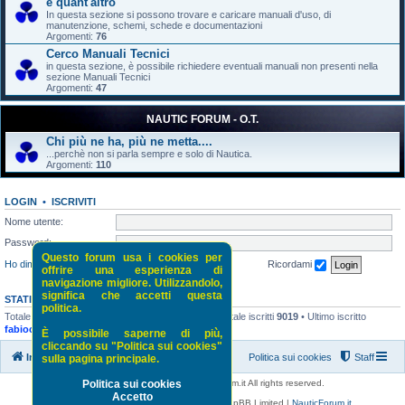
e quant'altro
In questa sezione si possono trovare e caricare manuali d'uso, di
manutenzione, schemi, schede e documentazioni
Argomenti:
76
Cerco Manuali Tecnici
in questa sezione, è possibile richiedere eventuali manuali non presenti nella
sezione Manuali Tecnici
Argomenti:
47
NAUTIC FORUM - O.T.
Chi più ne ha, più ne metta....
...perchè non si parla sempre e solo di Nautica.
Argomenti:
110
LOGIN
•
ISCRIVITI
Nome utente:
Password:
Questo forum usa i cookies per
Ho dimenticato la password
Ricordami
offrire una esperienza di
navigazione migliore. Utilizzandolo,
significa che accetti questa
STATISTICHE
politica.
Totale messaggi
52118
• Totale argomenti
5243
• Totale iscritti
9019
• Ultimo iscritto
fabiocvarese
È possibile saperne di più,
cliccando su "Politica sui cookies"
Indice di NauticForum.it
Politica sui cookies
Staff
sulla pagina principale.
Copyright © 2016 - 2026 NauticForum.it All rights reserved.
Politica sui cookies
Accetto
Powered by
phpBB
® Forum Software © phpBB Limited |
NauticForum.it