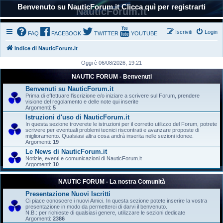
Benvenuto su NauticForum.it Clicca quì per registrarti
NauticForum.it
Iscriviti
Login
FAQ
FACEBOOK
TWITTER
YOUTUBE
Indice di NauticForum.it
Oggi è 06/08/2026, 19:21
NAUTIC FORUM - Benvenuti
Benvenuti su NauticForum.it
Prima di effettuare l'iscrizione e/o iniziare a scrivere sul Forum, prendere
visione del regolamento e delle note qui inserite
Argomenti:
5
Istruzioni d'uso di NauticForum.it
In questa sezione troverete le istruzioni per il corretto utilizzo del Forum, potrete
scrivere per eventuali problemi tecnici riscontrati e avanzare proposte di
miglioramento. Qualsiasi altra cosa andrà inserita nelle sezioni idonee.
Argomenti:
19
Le News di NauticForum.it
Notizie, eventi e comunicazioni di NauticForum.it
Argomenti:
10
NAUTIC FORUM - La nostra Comunità
Presentazione Nuovi Iscritti
Ci piace conoscere i nuovi Amici. In questa sezione potete inserire la vostra
presentazione in modo da permetterci di darvi il benvenuto.
N.B.: per richieste di qualsiasi genere, utilizzare le sezioni dedicate
Argomenti:
2386