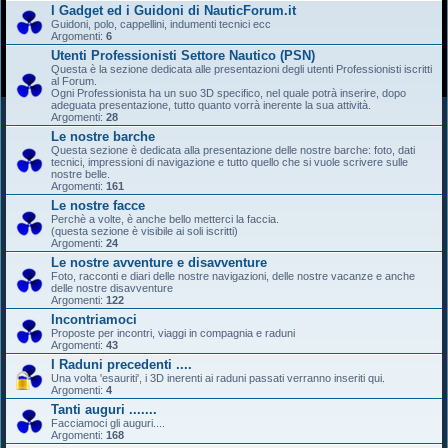
I Gadget ed i Guidoni di NauticForum.it
Guidoni, polo, cappellini, indumenti tecnici ecc
Argomenti:
6
Utenti Professionisti Settore Nautico (PSN)
Questa è la sezione dedicata alle presentazioni degli utenti Professionisti iscritti
al Forum.
Ogni Professionista ha un suo 3D specifico, nel quale potrà inserire, dopo
adeguata presentazione, tutto quanto vorrà inerente la sua attività.
Argomenti:
28
Le nostre barche
Questa sezione è dedicata alla presentazione delle nostre barche: foto, dati
tecnici, impressioni di navigazione e tutto quello che si vuole scrivere sulle
nostre belle.
Argomenti:
161
Le nostre facce
Perchè a volte, è anche bello metterci la faccia.
(questa sezione è visibile ai soli iscritti)
Argomenti:
24
Le nostre avventure e disavventure
Foto, racconti e diari delle nostre navigazioni, delle nostre vacanze e anche
delle nostre disavventure
Argomenti:
122
Incontriamoci
Proposte per incontri, viaggi in compagnia e raduni
Argomenti:
43
I Raduni precedenti ....
Una volta 'esauriti', i 3D inerenti ai raduni passati verranno inseriti qui.
Argomenti:
4
Tanti auguri .......
Facciamoci gli auguri....
Argomenti:
168