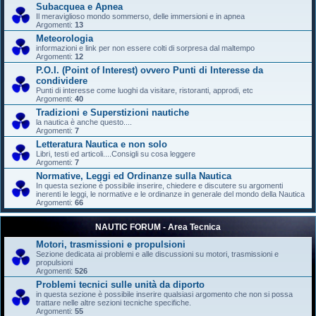
Subacquea e Apnea
Il meraviglioso mondo sommerso, delle immersioni e in apnea
Argomenti:
13
Meteorologia
informazioni e link per non essere colti di sorpresa dal maltempo
Argomenti:
12
P.O.I. (Point of Interest) ovvero Punti di Interesse da
condividere
Punti di interesse come luoghi da visitare, ristoranti, approdi, etc
Argomenti:
40
Tradizioni e Superstizioni nautiche
la nautica è anche questo....
Argomenti:
7
Letteratura Nautica e non solo
Libri, testi ed articoli....Consigli su cosa leggere
Argomenti:
7
Normative, Leggi ed Ordinanze sulla Nautica
In questa sezione è possibile inserire, chiedere e discutere su argomenti
inerenti le leggi, le normative e le ordinanze in generale del mondo della Nautica
Argomenti:
66
NAUTIC FORUM - Area Tecnica
Motori, trasmissioni e propulsioni
Sezione dedicata ai problemi e alle discussioni su motori, trasmissioni e
propulsioni
Argomenti:
526
Problemi tecnici sulle unità da diporto
in questa sezione è possibile inserire qualsiasi argomento che non si possa
trattare nelle altre sezioni tecniche specifiche.
Argomenti:
55