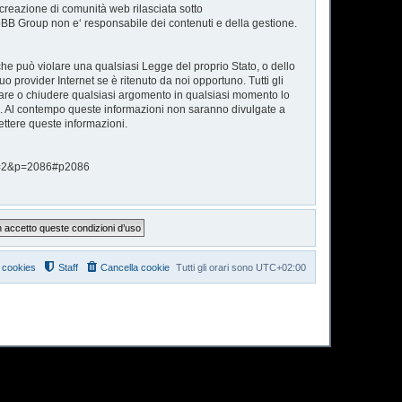
reazione di comunità web rilasciata sotto
phpBB Group non e‘ responsabile dei contenuti e della gestione.
 che può violare una qualsiasi Legge del proprio Stato, o dello
o provider Internet se è ritenuto da noi opportuno. Tutti gli
postare o chiudere qualsiasi argomento in qualsiasi momento lo
se. Al contempo queste informazioni non saranno divulgate a
ttere queste informazioni.
hp?f=2&p=2086#p2086
i cookies
Staff
Cancella cookie
Tutti gli orari sono
UTC+02:00