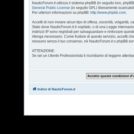
NauticForum.it utilizza il sistema phpBB (in seguito loro, ph
General Public License
(in seguito GPL) liberamente scaricabi
Per ulteriori informazioni su phpBB:
http://www.phpbb.com
.
Accetti di non inviare alcun tipo di offesa, oscenità, volgarità
Stato dove NauticForum.it è ospitato, o di una Legge internazion
indirizzi IP sono registrati per salvaguardare e rinforzare quest
ritenga necessario. Come fruitore di questo servizio, accetti 
nessuno senza il tuo consenso, nè NauticForum.it o phpBB sono
ATTENZIONE:
Se sei un Utente Professionista ti ricordiamo di leggere atte
Indice di NauticForum.it