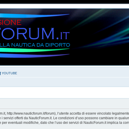
YOUTUBE
it, http://www.nauticforum.it/forum), l‘utente accetta di essere vincolato legalment
e i servizi offerti da NauticForum.it. Le condizioni d‘uso possono cambiare in qualu
er eventuali modifiche, dato che l‘uso dei servizi di NauticForum.it implica la com