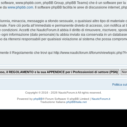
pBB software, www.phpbb.com, phpBB Group, phpBB Teams) che è un software per la c
le da
www.phpbb.com
. Il software phpBB facilita le aree di discussione internet, 
, calunnia, minaccia, messaggio a sfondo sessuale, o qualsiasi altro tipo di materiale
ale. Fare ciò porta all‘immediato e permanente divieto di accesso, con notifica al tu
e condizioni. Accetti che NauticForum.it abbia il diritto di rimuovere, riscrivere, s
che ogni informazione (dato personale) tu abbia inviato sia conservata in un databa
 da ritenersi responsabili per qualsiasi violazione al sistema che possa comprome
ntamente il Regolamento che trovi qui http://www.nauticforum.it/forum/viewtopic.p
Politica su
Copyright © 2016 - 2026 NauticForum.it All rights reserved.
Powered by
phpBB
® Forum Software © phpBB Limited |
NauticForum.it
Traduzione Italiana
phpBBItalia.net