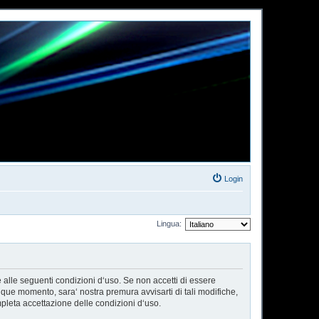
Login
Lingua:
e alle seguenti condizioni d‘uso. Se non accetti di essere
nque momento, sara‘ nostra premura avvisarti di tali modifiche,
pleta accettazione delle condizioni d‘uso.