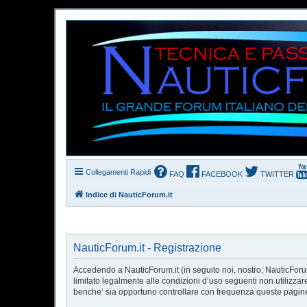
Collegamenti Rapidi
FAQ
FACEBOOK
TWITTER
Indice di NauticForum.it
NauticForum.it - Registrazione
Accedendo a NauticForum.it (in seguito noi, nostro, NauticForum.
limitato legalmente alle condizioni d‘uso seguenti non utilizzar
benche‘ sia opportuno controllare con frequenza queste pagine p