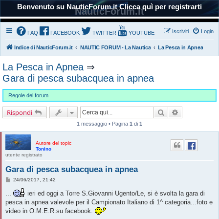
Benvenuto su NauticForum.it Clicca quì per registrarti
NauticForum.it
Iscriviti
Login
FAQ
FACEBOOK
TWITTER
YOUTUBE
Indice di NauticForum.it
NAUTIC FORUM - La Nautica
La Pesca in Apnea
La Pesca in Apnea
⇒
Gara di pesca subacquea in apnea
Regole del forum
Cerca
Ricerca avanz
Rispondi
1 messaggio • Pagina
1
di
1
Autore del topic
Tonino
utente registrato
Gara di pesca subacquea in apnea
M
24/06/2017, 21:42
e
s
...
ieri ed oggi a Torre S.Giovanni Ugento/Le, si è svolta la gara di
s
pesca in apnea valevole per il Campionato Italiano di 1^ categoria...foto e
a
g
video in O.M.E.R.su facebook.
g