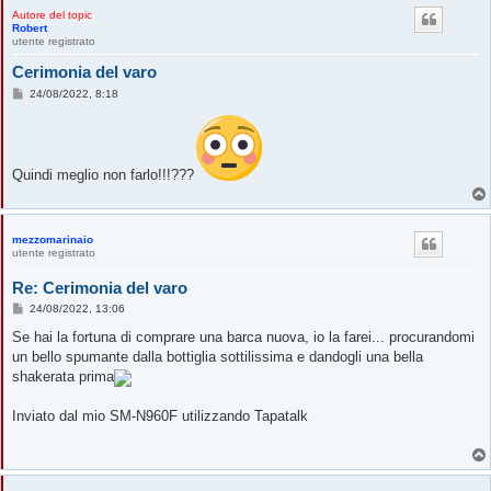
Autore del topic
Robert
utente registrato
Cerimonia del varo
M
24/08/2022, 8:18
e
s
s
a
g
g
Quindi meglio non farlo!!!???
i
o
mezzomarinaio
utente registrato
Re: Cerimonia del varo
M
24/08/2022, 13:06
e
s
Se hai la fortuna di comprare una barca nuova, io la farei... procurandomi
s
un bello spumante dalla bottiglia sottilissima e dandogli una bella
a
g
shakerata prima
g
i
o
Inviato dal mio SM-N960F utilizzando Tapatalk