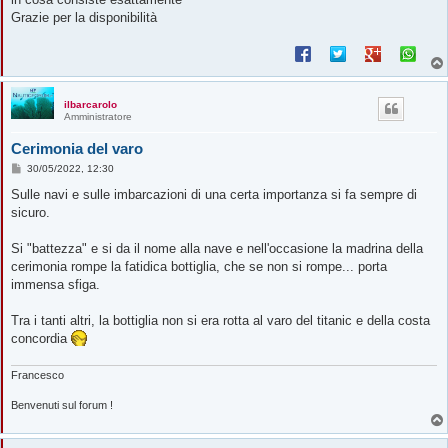
i
o
Grazie per la disponibilità
ilbarcarolo
Amministratore
Cerimonia del varo
M
30/05/2022, 12:30
e
s
Sulle navi e sulle imbarcazioni di una certa importanza si fa sempre di
s
sicuro.
a
g
g
Si "battezza" e si da il nome alla nave e nell'occasione la madrina della
i
o
cerimonia rompe la fatidica bottiglia, che se non si rompe... porta
immensa sfiga.
Tra i tanti altri, la bottiglia non si era rotta al varo del titanic e della costa
concordia
Francesco
Benvenuti sul forum !