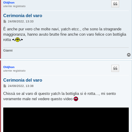
Oldjhon
utente registrato
Cerimonia del varo
M
24/08/2022, 13:33
e
s
È anche pur vero che molte navi, yatch etcc., che sono la stragrande
s
maggioranza, hanno avuto brutte fine anche con varo felice con bottiglia
a
g
rotta
g
i
o
Gianni
Oldjhon
utente registrato
Cerimonia del varo
M
24/08/2022, 13:38
e
s
Chissà se al varo di questo yatch la bottiglia si è rotta..., mi sento
s
veramente male nel vedere questo video
a
g
g
i
o