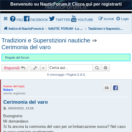
Benvenuto su NauticForum.it Clicca quì per registrarti
NauticForum.it
Iscriviti
Login
FAQ
FACEBOOK
TWITTER
YOUTUBE
Indice di NauticForum.it
NAUTIC FORUM - La Nautica
Tradizioni e Superstizioni nautiche
Tradizioni e Superstizioni nautiche
⇒
Cerimonia del varo
Regole del forum
Cerca
Ricerca avanz
Rispondi
6 messaggi • Pagina
1
di
1
Autore del topic
Robert
utente registrato
Cerimonia del varo
M
29/05/2022, 13:28
e
s
Buongiorno
s
Mi domandavo
a
g
Si fa ancora la cerimonia del varo per un’imbarcazione nuova? Nel caso
g
in cosa consiste esattamente