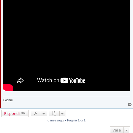
Gianni
Rispondi
6 messaggi • Pagina
1
di
1
Vai a