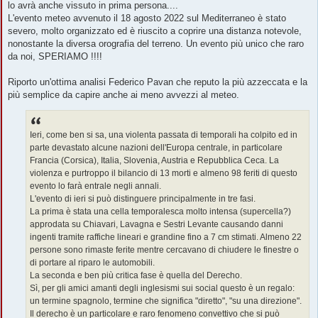
lo avrà anche vissuto in prima persona....
a
g
L'evento meteo avvenuto il 18 agosto 2022 sul Mediterraneo è stato
g
severo, molto organizzato ed è riuscito a coprire una distanza notevole,
i
o
nonostante la diversa orografia del terreno. Un evento più unico che raro
da noi, SPERIAMO !!!!
Riporto un'ottima analisi Federico Pavan che reputo la più azzeccata e la
più semplice da capire anche ai meno avvezzi al meteo.
Ieri, come ben si sa, una violenta passata di temporali ha colpito ed in
parte devastato alcune nazioni dell'Europa centrale, in particolare
Francia (Corsica), Italia, Slovenia, Austria e Repubblica Ceca. La
violenza e purtroppo il bilancio di 13 morti e almeno 98 feriti di questo
evento lo farà entrale negli annali.
L'evento di ieri si può distinguere principalmente in tre fasi.
La prima è stata una cella temporalesca molto intensa (supercella?)
approdata su Chiavari, Lavagna e Sestri Levante causando danni
ingenti tramite raffiche lineari e grandine fino a 7 cm stimati. Almeno 22
persone sono rimaste ferite mentre cercavano di chiudere le finestre o
di portare al riparo le automobili.
La seconda e ben più critica fase è quella del Derecho.
Sì, per gli amici amanti degli inglesismi sui social questo è un regalo:
un termine spagnolo, termine che significa "diretto", "su una direzione".
Il derecho è un particolare e raro fenomeno convettivo che si può