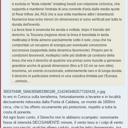
è evoluta in "testa rotante" (rotating head) con rotazione ciclonica, che
supporta e mantiene l'entrata di una corrente d'aria dalle medie quote
(il Rear Inflow Jet, RIJ) che a sua volta mantiene attivi i downburst.
Numerosi bow echo minori (in dimensione) si sono verificati per tutta la
durata dell'evento.
La terza fase è avvenuta tra serata e nottata: dopo il transito del
derecho, la Toscana (regione dove la linea è transitata in tarda
mattinata) è finita almeno parzialmente sotto il sole, cosa che ha
comportato un recupero di energia per eventuale convezione
successiva (supportata dalla dinamica favorevole). Proprio per le
condizioni favorevoli, molteplici celle più distinte (al contrario della
linea che era il derecho di qualche ora prima) sono riuscite a generare
grandine anche di grandi dimensioni (fino a 9-10 cm se non oltre).
Insomma, un evento eccezionale, estremamente raro e di lunga durata.
Il derecho in particolare entrerà in una casistica limitata per l'Europa.
....omissis...
300370498_5666305883380188_2142403482577192418_n.jpg
Io ero in Corsica sulla terraferma, fortunatamente a levante e in località
decisamente ridossata dalla Punta di Caldana, un monte da 1600mt
circa, che ci ha offerto sicuramente più protezione, rispetto a tutta la
costa di ponente.
Ad ogni buon conto, il Derecho non lo abbiamo scampato: nonostante
fosse di intensità DECISAMENTE minore, il vento teso e i colpi di vento
erano pazzeschi: qualche albero caduto, qualche tetto danneggiato, ma