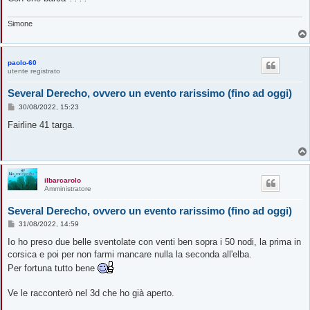
Simone
paolo-60
utente registrato
Several Derecho, ovvero un evento rarissimo (fino ad oggi)
M
30/08/2022, 15:23
e
s
Fairline 41 targa.
s
a
g
g
i
o
ilbarcarolo
Amministratore
Several Derecho, ovvero un evento rarissimo (fino ad oggi)
M
31/08/2022, 14:59
e
s
Io ho preso due belle sventolate con venti ben sopra i 50 nodi, la prima in
s
corsica e poi per non farmi mancare nulla la seconda all'elba.
a
g
Per fortuna tutto bene
g
i
o
Ve le racconterò nel 3d che ho già aperto.