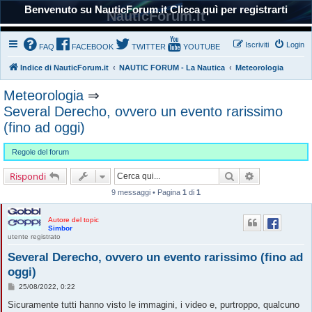
Benvenuto su NauticForum.it Clicca quì per registrarti
NauticForum.it
Iscriviti
Login
FAQ
FACEBOOK
TWITTER
YOUTUBE
Indice di NauticForum.it
NAUTIC FORUM - La Nautica
Meteorologia
Meteorologia
⇒
Several Derecho, ovvero un evento rarissimo
(fino ad oggi)
Regole del forum
Cerca
Ricerca avanz
Rispondi
9 messaggi • Pagina
1
di
1
Autore del topic
Simbor
utente registrato
Several Derecho, ovvero un evento rarissimo (fino ad
oggi)
M
25/08/2022, 0:22
e
s
Sicuramente tutti hanno visto le immagini, i video e, purtroppo, qualcuno
s