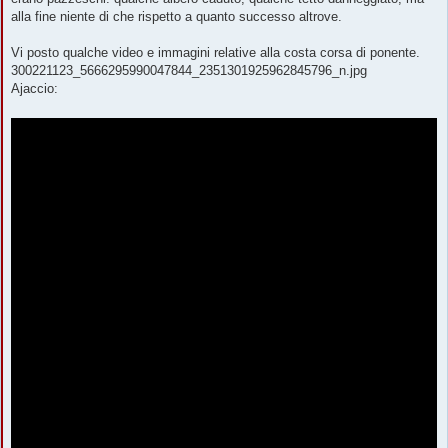
alla fine niente di che rispetto a quanto successo altrove.
Vi posto qualche video e immagini relative alla costa corsa di ponente.
300221123_5666295990047844_2351301925962845796_n.jpg
Ajaccio: