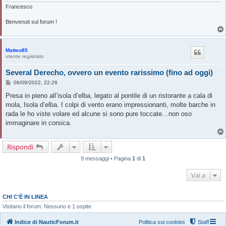
Francesco
Benvenuti sul forum !
Matteo85
utente registrato
Several Derecho, ovvero un evento rarissimo (fino ad oggi)
M
06/09/2022, 22:26
e
s
Presa in pieno all’isola d’elba, legato al pontile di un ristorante a cala di
s
mola, Isola d’elba. I colpi di vento erano impressionanti, molte barche in
a
g
rada le ho viste volare ed alcune si sono pure toccate…non oso
g
immaginare in corsica.
i
o
Rispondi
9 messaggi • Pagina
1
di
1
Vai a
CHI C’È IN LINEA
Visitano il forum: Nessuno e 1 ospite
Indice di NauticForum.it
Politica sui cookies
Staff