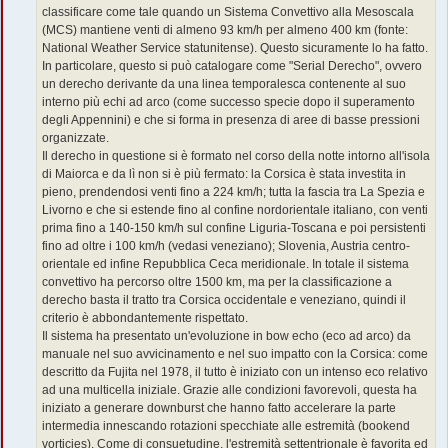
classificare come tale quando un Sistema Convettivo alla Mesoscala
(MCS) mantiene venti di almeno 93 km/h per almeno 400 km (fonte:
National Weather Service statunitense). Questo sicuramente lo ha fatto.
In particolare, questo si può catalogare come "Serial Derecho", ovvero
un derecho derivante da una linea temporalesca contenente al suo
interno più echi ad arco (come successo specie dopo il superamento
degli Appennini) e che si forma in presenza di aree di basse pressioni
organizzate.
Il derecho in questione si è formato nel corso della notte intorno all'isola
di Maiorca e da lì non si è più fermato: la Corsica è stata investita in
pieno, prendendosi venti fino a 224 km/h; tutta la fascia tra La Spezia e
Livorno e che si estende fino al confine nordorientale italiano, con venti
prima fino a 140-150 km/h sul confine Liguria-Toscana e poi persistenti
fino ad oltre i 100 km/h (vedasi veneziano); Slovenia, Austria centro-
orientale ed infine Repubblica Ceca meridionale. In totale il sistema
convettivo ha percorso oltre 1500 km, ma per la classificazione a
derecho basta il tratto tra Corsica occidentale e veneziano, quindi il
criterio è abbondantemente rispettato.
Il sistema ha presentato un'evoluzione in bow echo (eco ad arco) da
manuale nel suo avvicinamento e nel suo impatto con la Corsica: come
descritto da Fujita nel 1978, il tutto è iniziato con un intenso eco relativo
ad una multicella iniziale. Grazie alle condizioni favorevoli, questa ha
iniziato a generare downburst che hanno fatto accelerare la parte
intermedia innescando rotazioni specchiate alle estremità (bookend
vorticies). Come di consuetudine, l'estremità settentrionale è favorita ed