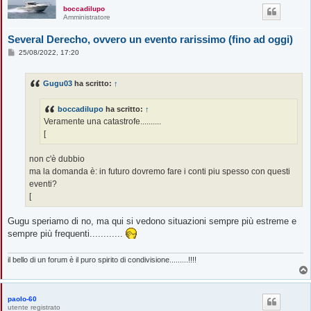
boccadilupo
Amministratore
Several Derecho, ovvero un evento rarissimo (fino ad oggi)
M
25/08/2022, 17:20
e
s
s
Gugu03
ha scritto:
↑
a
g
g
boccadilupo
ha scritto:
↑
i
o
Veramente una catastrofe..........
[
non c'è dubbio
ma la domanda è: in futuro dovremo fare i conti piu spesso con questi
eventi?
[
Gugu speriamo di no, ma qui si vedono situazioni sempre più estreme e
sempre più frequenti............
il bello di un forum è il puro spirito di condivisione.........!!!!
paolo-60
utente registrato