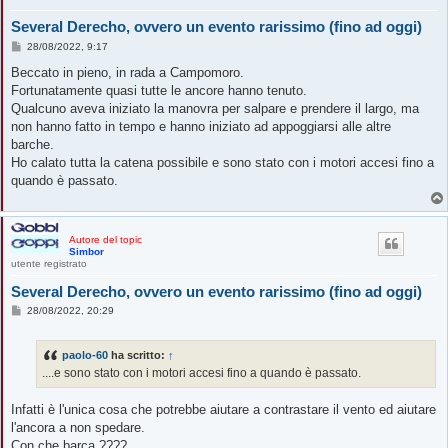
Several Derecho, ovvero un evento rarissimo (fino ad oggi)
M
28/08/2022, 9:17
e
s
Beccato in pieno, in rada a Campomoro.
s
Fortunatamente quasi tutte le ancore hanno tenuto.
a
g
Qualcuno aveva iniziato la manovra per salpare e prendere il largo, ma
g
non hanno fatto in tempo e hanno iniziato ad appoggiarsi alle altre
i
o
barche.
Ho calato tutta la catena possibile e sono stato con i motori accesi fino a
quando è passato.
Autore del topic
Simbor
utente registrato
Several Derecho, ovvero un evento rarissimo (fino ad oggi)
M
28/08/2022, 20:29
e
s
s
paolo-60
ha scritto:
↑
a
g
....e sono stato con i motori accesi fino a quando è passato.
g
i
o
Infatti è l'unica cosa che potrebbe aiutare a contrastare il vento ed aiutare
l'ancora a non spedare.
Con che barca ????