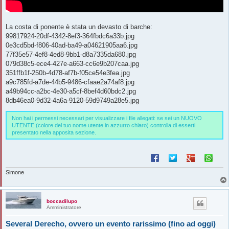
La costa di ponente è stata un devasto di barche:
99817924-20df-4342-8ef3-364fbdc6a33b.jpg
0e3cd5bd-f806-40ad-ba49-a04621905aa6.jpg
77f35e57-4ef8-4ed8-9bb1-d8a7335da680.jpg
079d38c5-ece4-427e-a663-cc6e9b207caa.jpg
351ffb1f-250b-4d78-af7b-f05ce54e3fea.jpg
a9c785fd-a7de-44b5-9486-cfaae2a74af8.jpg
a49b94cc-a2bc-4e30-a5cf-8bef4d60bdc2.jpg
8db46ea0-9d32-4a6a-9120-59d9749a28e5.jpg
Non hai i permessi necessari per visualizzare i file allegati: se sei un NUOVO
UTENTE (colore del tuo nome utente in azzurro chiaro) controlla di esserti
presentato nella apposita sezione.
Simone
boccadilupo
Amministratore
Several Derecho, ovvero un evento rarissimo (fino ad oggi)