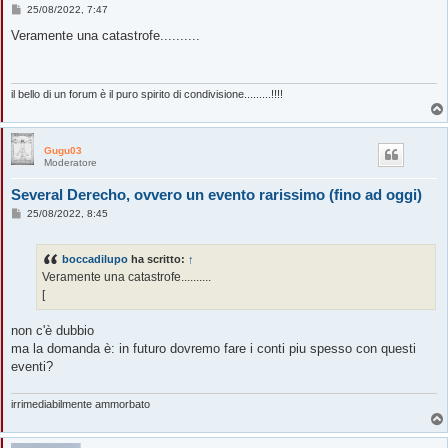
M
25/08/2022, 7:47
e
s
Veramente una catastrofe..........
s
a
g
g
i
il bello di un forum è il puro spirito di condivisione.........!!!!
o
Gugu03
Moderatore
Several Derecho, ovvero un evento rarissimo (fino ad oggi)
M
25/08/2022, 8:45
e
s
s
boccadilupo
ha scritto:
↑
a
g
Veramente una catastrofe..........
g
[
i
o
non c'è dubbio
ma la domanda è: in futuro dovremo fare i conti piu spesso con questi
eventi?
irrimediabilmente ammorbato