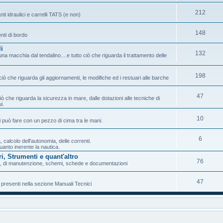
212
anti idraulici e carrelli TATS (e non)
148
enti di bordo
i
132
a macchia dal tendalino....e tutto ciò che riguarda il trattamento delle
198
iò che riguarda gli aggiornamenti, le modifiche ed i restuari alle barche
47
ciò che riguarda la sicurezza in mare, dalle dotazioni alle tecniche di
i.
10
i può fare con un pezzo di cima tra le mani.
6
calcolo dell'autonomia, delle correnti.
anto inerente la nautica.
i, Strumenti e quant'altro
76
so, di manutenzione, schemi, schede e documentazioni
47
 presenti nella sezione Manuali Tecnici