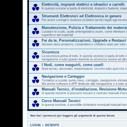
Elettricità, impianti elettrici e idraulici e carrelli
In questa sezione si parla di elettricità, impianti e batterie, impi
Strumenti Elettronici ed Elettronica in genere
Per avere consigli e risolvere problemi tecnici legati agli strum
Manutenzione, Pulizia e Trattamento dei material
Lucidare lo scafo, quale antivegetativa usare, come eliminare un
superfici e dei materiali
Fai da te, Personalizzazioni, Upgrade e Restauri
Sezione dove proporre, condividere e chiedere aiuto per tutto c
Sicurezza
La sicurezza prima di tutto. in questa sezione si parla di tutto 
navigazione e tutto quanto inerente la sicurezza nostra ed altru
I Nodi, come eseguirli, come usarli
Nodi tecnici, decorativi, impiombature. Ovvero tutto quel che s
Navigazione e Carteggio
Torniamo a scuola: punto nave, carteggio, navigazione stimata, 
Ma anche software e APP dedicate alla navigazione e a tutto qu
Manuali Tecnici, d'installazione, Revisione Motor
In questa sezione si possono trovare e caricare manuali d'u
Cerco Manuali Tecnici
in questa sezione, è possibile richiedere eventuali manuali non
Non hai i permessi per leggere gli argomenti di questo forum.
LOGIN
•
ISCRIVITI