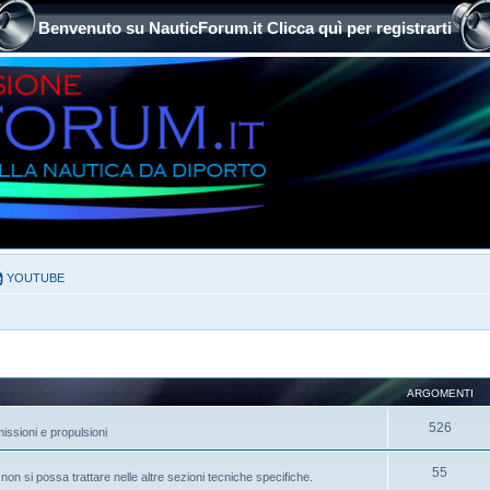
Benvenuto su NauticForum.it Clicca quì per registrarti
YOUTUBE
ARGOMENTI
526
issioni e propulsioni
55
on si possa trattare nelle altre sezioni tecniche specifiche.