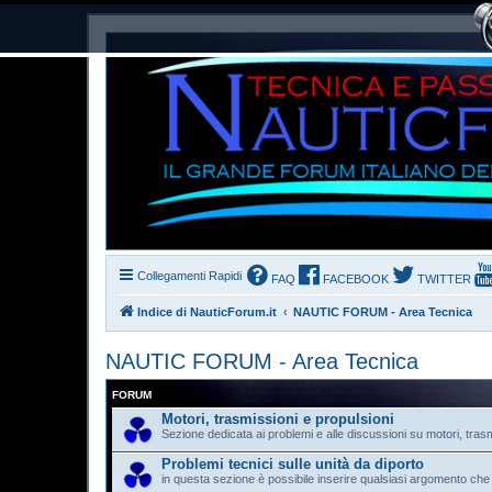
Collegamenti Rapidi
FAQ
FACEBOOK
TWITTER
Indice di NauticForum.it
NAUTIC FORUM - Area Tecnica
NAUTIC FORUM - Area Tecnica
FORUM
Motori, trasmissioni e propulsioni
Sezione dedicata ai problemi e alle discussioni su motori, trasm
Problemi tecnici sulle unità da diporto
in questa sezione è possibile inserire qualsiasi argomento che n