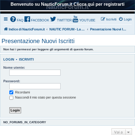
Benvenuto su NauticForum.it Clicca quì per registrarti
NauticForum.it
Iscriviti
Login
FAQ
FACEBOOK
TWITTER
YOUTUBE
Indice di NauticForum.it
NAUTIC FORUM - La nostra Comunità
Presentazione Nuovi Iscritti
Presentazione Nuovi Iscritti
Non hai i permessi per leggere gli argomenti di questo forum.
LOGIN
•
ISCRIVITI
Nome utente:
Password:
Ricordami
Nascondi il mio stato per questa sessione
NO_FORUMS_IN_CATEGORY
Vai a