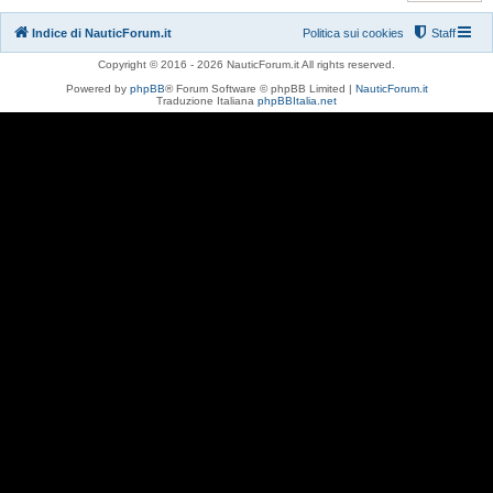
Indice di NauticForum.it
Politica sui cookies
Staff
Copyright © 2016 - 2026 NauticForum.it All rights reserved.
Powered by
phpBB
® Forum Software © phpBB Limited |
NauticForum.it
Traduzione Italiana
phpBBItalia.net