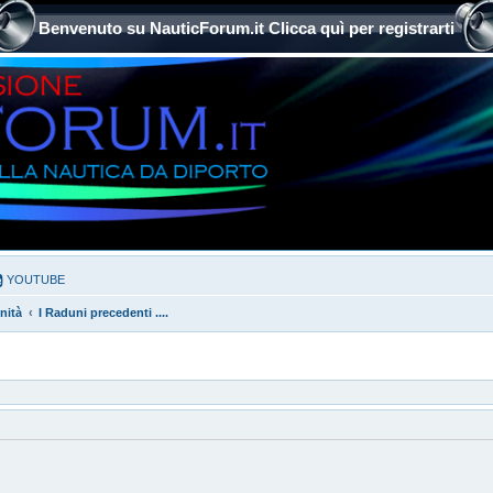
Benvenuto su NauticForum.it Clicca quì per registrarti
YOUTUBE
nità
I Raduni precedenti ....