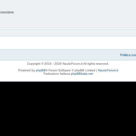
 sessione
Politica su
Copyright © 2016 - 2026 NauticForum.it All rights reserved.
Powered by
phpBB
® Forum Software © phpBB Limited |
NauticForum.it
Traduzione Italiana
phpBBItalia.net