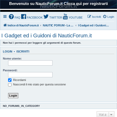
Benvenuto su NauticForum.it Clicca quì per registrarti
NauticForum.it
Iscriviti
Login
FAQ
FACEBOOK
TWITTER
YOUTUBE
Indice di NauticForum.it
NAUTIC FORUM - La nostra Comunità
I Gadget ed i Guidoni di NauticForum.it
I Gadget ed i Guidoni di NauticForum.it
Non hai i permessi per leggere gli argomenti di questo forum.
LOGIN
•
ISCRIVITI
Nome utente:
Password:
Ricordami
Nascondi il mio stato per questa sessione
NO_FORUMS_IN_CATEGORY
Vai a