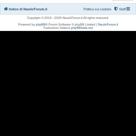
Indice di NauticForum.it
Politica sui cookies
Staff
Copyright © 2016 - 2026 NauticForum.it All rights reserved.
Powered by
phpBB
® Forum Software © phpBB Limited |
NauticForum.it
Traduzione Italiana
phpBBItalia.net