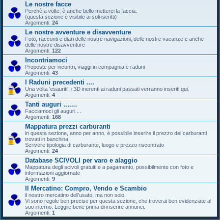
Le nostre facce
Perchè a volte, è anche bello metterci la faccia.
(questa sezione è visibile ai soli iscritti)
Argomenti:
24
Le nostre avventure e disavventure
Foto, racconti e diari delle nostre navigazioni, delle nostre vacanze e anche
delle nostre disavventure
Argomenti:
122
Incontriamoci
Proposte per incontri, viaggi in compagnia e raduni
Argomenti:
43
I Raduni precedenti ....
Una volta 'esauriti', i 3D inerenti ai raduni passati verranno inseriti qui.
Argomenti:
4
Tanti auguri .......
Facciamoci gli auguri....
Argomenti:
168
Mappatura prezzi carburanti
in questa sezione, anno per anno, è possibile inserire il prezzo dei carburanti
trovati in banchina.
Scrivere tipologia di carburante, luogo e prezzo riscontrato
Argomenti:
24
Database SCIVOLI per varo e alaggio
Mappatura degli scivoli gratuiti e a pagamento, possibilmente con foto e
informazioni aggiornate
Argomenti:
9
Il Mercatino: Compro, Vendo e Scambio
il nostro mercatino dell'usato, ma non solo.
Vi sono regole ben precise per questa sezione, che troverai ben evidenziate al
suo interno. Leggile bene prima di inserire annunci.
Argomenti:
1