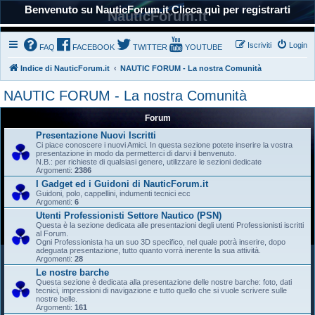
Benvenuto su NauticForum.it Clicca quì per registrarti
NauticForum.it
Iscriviti
Login
FAQ
FACEBOOK
TWITTER
YOUTUBE
Indice di NauticForum.it
NAUTIC FORUM - La nostra Comunità
NAUTIC FORUM - La nostra Comunità
Forum
Presentazione Nuovi Iscritti
Ci piace conoscere i nuovi Amici. In questa sezione potete inserire la vostra
presentazione in modo da permetterci di darvi il benvenuto.
N.B.: per richieste di qualsiasi genere, utilizzare le sezioni dedicate
Argomenti:
2386
I Gadget ed i Guidoni di NauticForum.it
Guidoni, polo, cappellini, indumenti tecnici ecc
Argomenti:
6
Utenti Professionisti Settore Nautico (PSN)
Questa è la sezione dedicata alle presentazioni degli utenti Professionisti iscritti
al Forum.
Ogni Professionista ha un suo 3D specifico, nel quale potrà inserire, dopo
adeguata presentazione, tutto quanto vorrà inerente la sua attività.
Argomenti:
28
Le nostre barche
Questa sezione è dedicata alla presentazione delle nostre barche: foto, dati
tecnici, impressioni di navigazione e tutto quello che si vuole scrivere sulle
nostre belle.
Argomenti:
161