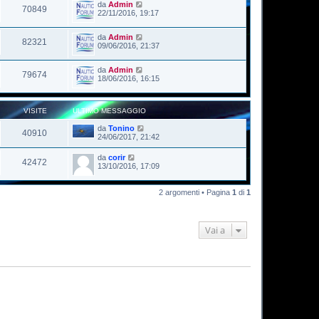
da
Admin
70849
22/11/2016, 19:17
da
Admin
82321
09/06/2016, 21:37
da
Admin
79674
18/06/2016, 16:15
VISITE
ULTIMO MESSAGGIO
da
Tonino
40910
24/06/2017, 21:42
da
corir
42472
13/10/2016, 17:09
2 argomenti • Pagina
1
di
1
Vai a