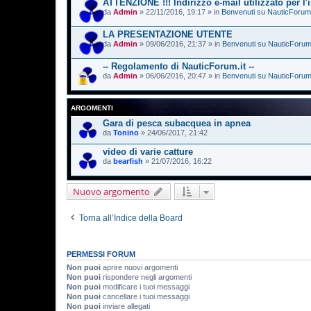
ATTENZIONE !!! Indirizzo e-mail utilizzato per l
da
Admin
» 22/11/2016, 19:17 » in
Benvenuti su NauticForum.
LA PRESENTAZIONE UTENTE
da
Admin
» 09/06/2016, 21:37 » in
Benvenuti su NauticForum.
-- Regolamento di NauticForum.it --
da
Admin
» 06/06/2016, 20:47 » in
Benvenuti su NauticForum.
ARGOMENTI
Gara di pesca subacquea in apnea
da
Tonino
» 24/06/2017, 21:42
video di varie catture
da
bearfish
» 21/07/2016, 16:22
Nuovo argomento
Torna all’Indice della Board
PERMESSI FORUM
Non puoi
aprire nuovi argomenti
Non puoi
rispondere negli argomenti
Non puoi
modificare i tuoi messaggi
Non puoi
cancellare i tuoi messaggi
Non puoi
inviare allegati