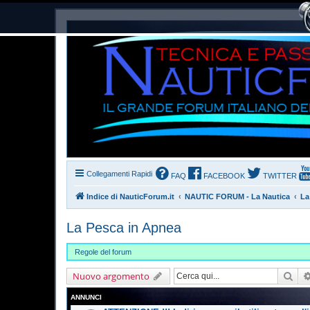
Collegamenti Rapidi
FAQ
FACEBOOK
TWITTER
Indice di NauticForum.it
NAUTIC FORUM - La Nautica
La
La Pesca in Apnea
Regole del forum
Cer
Nuovo argomento
ANNUNCI