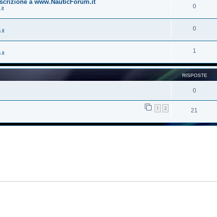
'iscrizione a www.NauticForum.it
0
it
0
it
1
it
RISPOSTE
0
1
2
21