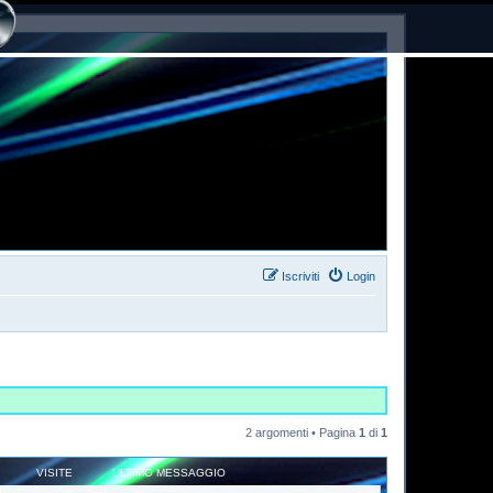
Iscriviti
Login
2 argomenti • Pagina
1
di
1
VISITE
ULTIMO MESSAGGIO