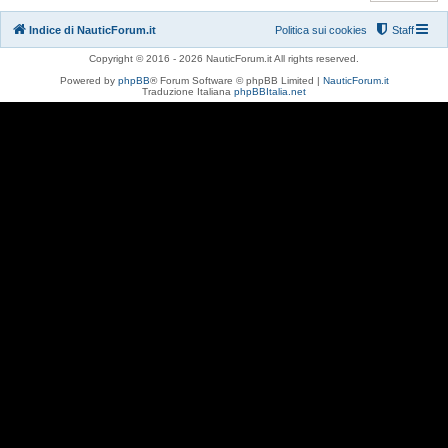
Indice di NauticForum.it
Politica sui cookies
Staff
Copyright © 2016 - 2026 NauticForum.it All rights reserved.
Powered by
phpBB
® Forum Software © phpBB Limited |
NauticForum.it
Traduzione Italiana
phpBBItalia.net