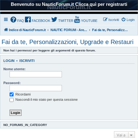
Benvenuto su NauticForum.it Clicca quì per registrarti
NauticForum.it
Iscriviti
Login
FAQ
FACEBOOK
TWITTER
YOUTUBE
Indice di NauticForum.it
NAUTIC FORUM - Area Tecnica
Fai da te, Personalizzazioni, Upgrade e Restauri
Fai da te, Personalizzazioni, Upgrade e Restauri
Non hai i permessi per leggere gli argomenti di questo forum.
LOGIN
•
ISCRIVITI
Nome utente:
Password:
Ricordami
Nascondi il mio stato per questa sessione
NO_FORUMS_IN_CATEGORY
Vai a