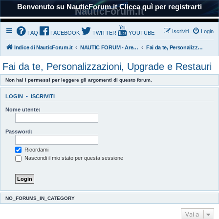
Benvenuto su NauticForum.it Clicca quì per registrarti
NauticForum.it
Iscriviti
Login
FAQ
FACEBOOK
TWITTER
YOUTUBE
Indice di NauticForum.it
NAUTIC FORUM - Area Tecnica
Fai da te, Personalizzazioni, Upgrade e Restauri
Fai da te, Personalizzazioni, Upgrade e Restauri
Non hai i permessi per leggere gli argomenti di questo forum.
LOGIN
•
ISCRIVITI
Nome utente:
Password:
Ricordami
Nascondi il mio stato per questa sessione
NO_FORUMS_IN_CATEGORY
Vai a