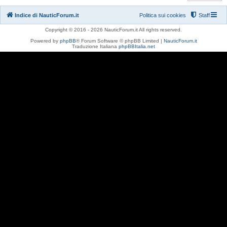
Indice di NauticForum.it
Politica sui cookies
Staff
Copyright © 2016 - 2026 NauticForum.it All rights reserved.
Powered by
phpBB
® Forum Software © phpBB Limited |
NauticForum.it
Traduzione Italiana
phpBBItalia.net