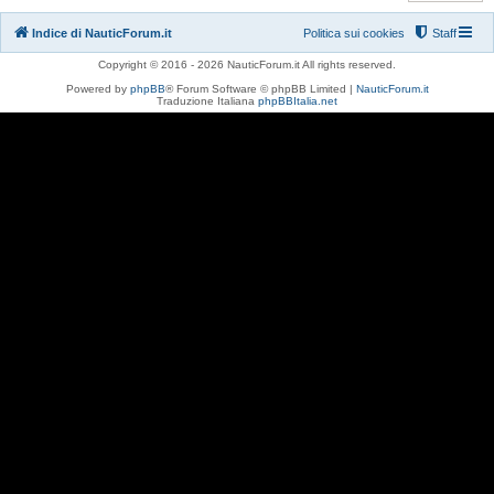
Indice di NauticForum.it
Politica sui cookies
Staff
Copyright © 2016 - 2026 NauticForum.it All rights reserved.
Powered by
phpBB
® Forum Software © phpBB Limited |
NauticForum.it
Traduzione Italiana
phpBBItalia.net