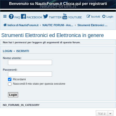
Benvenuto su NauticForum.it Clicca quì per registrarti
NauticForum.it
Iscriviti
Login
FAQ
FACEBOOK
TWITTER
YOUTUBE
Indice di NauticForum.it
NAUTIC FORUM - Area Tecnica
Strumenti Elettronici ed Elettronica in genere
Strumenti Elettronici ed Elettronica in genere
Non hai i permessi per leggere gli argomenti di questo forum.
LOGIN
•
ISCRIVITI
Nome utente:
Password:
Ricordami
Nascondi il mio stato per questa sessione
NO_FORUMS_IN_CATEGORY
Vai a