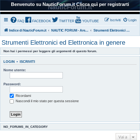
Benvenuto su NauticForum.it Clicca quì per registrarti
NauticForum.it
Iscriviti
Login
FAQ
FACEBOOK
TWITTER
YOUTUBE
Indice di NauticForum.it
NAUTIC FORUM - Area Tecnica
Strumenti Elettronici ed Elettronica in genere
Strumenti Elettronici ed Elettronica in genere
Non hai i permessi per leggere gli argomenti di questo forum.
LOGIN
•
ISCRIVITI
Nome utente:
Password:
Ricordami
Nascondi il mio stato per questa sessione
NO_FORUMS_IN_CATEGORY
Vai a