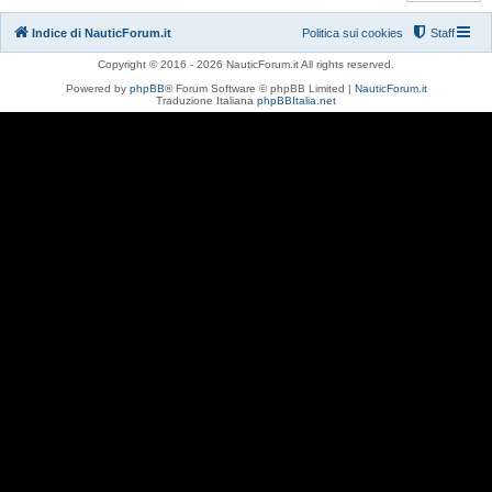
Indice di NauticForum.it
Politica sui cookies
Staff
Copyright © 2016 - 2026 NauticForum.it All rights reserved.
Powered by
phpBB
® Forum Software © phpBB Limited |
NauticForum.it
Traduzione Italiana
phpBBItalia.net