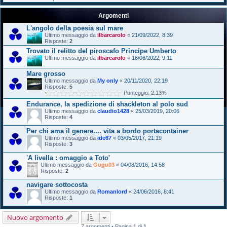
Argomenti
L'angolo della poesia sul mare
Ultimo messaggio da
ilbarcarolo
«
21/09/2022, 8:39
Risposte:
2
Trovato il relitto del piroscafo Principe Umberto
Ultimo messaggio da
ilbarcarolo
«
16/06/2022, 9:11
Mare grosso
Ultimo messaggio da
My only
«
20/11/2020, 22:19
Risposte:
5
Punteggio: 2.13%
Endurance, la spedizione di shackleton al polo sud
Ultimo messaggio da
claudio1428
«
25/03/2019, 20:06
Risposte:
4
Per chi ama il genere.... vita a bordo portacontainer
Ultimo messaggio da
ide67
«
03/05/2017, 21:19
Risposte:
3
'A livella : omaggio a Toto'
Ultimo messaggio da
Gugu03
«
04/08/2016, 14:58
Risposte:
2
navigare sottocosta
Ultimo messaggio da
Romanlord
«
24/06/2016, 8:41
Risposte:
1
Nuovo argomento
7 argomenti • Pagina
1
di
1