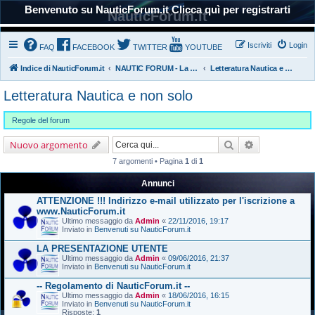
Benvenuto su NauticForum.it Clicca quì per registrarti
NauticForum.it
Iscriviti
Login
FAQ
FACEBOOK
TWITTER
YOUTUBE
Indice di NauticForum.it
NAUTIC FORUM - La Nautica
Letteratura Nautica e non solo
Letteratura Nautica e non solo
Regole del forum
Cerca
Ricerca avanz
Nuovo argomento
7 argomenti • Pagina
1
di
1
Annunci
ATTENZIONE !!! Indirizzo e-mail utilizzato per l'iscrizione a
www.NauticForum.it
Ultimo messaggio da
Admin
«
22/11/2016, 19:17
Inviato in
Benvenuti su NauticForum.it
LA PRESENTAZIONE UTENTE
Ultimo messaggio da
Admin
«
09/06/2016, 21:37
Inviato in
Benvenuti su NauticForum.it
-- Regolamento di NauticForum.it --
Ultimo messaggio da
Admin
«
18/06/2016, 16:15
Inviato in
Benvenuti su NauticForum.it
Risposte:
1