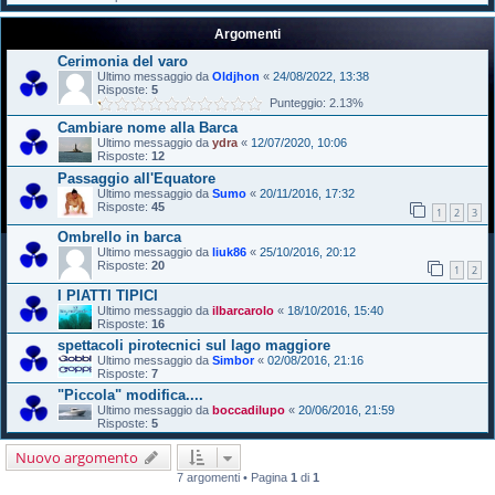
Argomenti
Cerimonia del varo
Ultimo messaggio da
Oldjhon
«
24/08/2022, 13:38
Risposte:
5
Punteggio: 2.13%
Cambiare nome alla Barca
Ultimo messaggio da
ydra
«
12/07/2020, 10:06
Risposte:
12
Passaggio all'Equatore
Ultimo messaggio da
Sumo
«
20/11/2016, 17:32
Risposte:
45
1
2
3
Ombrello in barca
Ultimo messaggio da
liuk86
«
25/10/2016, 20:12
Risposte:
20
1
2
I PIATTI TIPICI
Ultimo messaggio da
ilbarcarolo
«
18/10/2016, 15:40
Risposte:
16
spettacoli pirotecnici sul lago maggiore
Ultimo messaggio da
Simbor
«
02/08/2016, 21:16
Risposte:
7
"Piccola" modifica....
Ultimo messaggio da
boccadilupo
«
20/06/2016, 21:59
Risposte:
5
Nuovo argomento
7 argomenti • Pagina
1
di
1