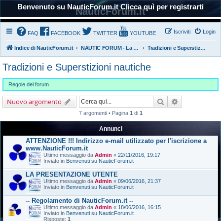
Benvenuto su NauticForum.it Clicca quì per registrarti
NauticForum.it
Iscriviti
Login
FAQ
FACEBOOK
TWITTER
YOUTUBE
Indice di NauticForum.it
NAUTIC FORUM - La Nautica
Tradizioni e Superstizioni nautiche
Tradizioni e Superstizioni nautiche
Regole del forum
Cerca
Ricerca avanz
Nuovo argomento
7 argomenti • Pagina
1
di
1
Annunci
ATTENZIONE !!! Indirizzo e-mail utilizzato per l'iscrizione a
www.NauticForum.it
Ultimo messaggio da
Admin
«
22/11/2016, 19:17
Inviato in
Benvenuti su NauticForum.it
LA PRESENTAZIONE UTENTE
Ultimo messaggio da
Admin
«
09/06/2016, 21:37
Inviato in
Benvenuti su NauticForum.it
-- Regolamento di NauticForum.it --
Ultimo messaggio da
Admin
«
18/06/2016, 16:15
Inviato in
Benvenuti su NauticForum.it
Risposte:
1