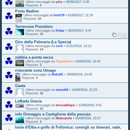
Ultimo messaggio da
ydra
«
06/06/2017, 0:35
Risposte:
2
Porto Badino
Ultimo messaggio da
botti79
«
01/06/2017, 11:19
Risposte:
10
Terrerosse Piombino
Ultimo messaggio da
Keijar
«
05/04/2017, 9:47
Risposte:
33
1
2
Giro della Palmaria (La Spezia)
Ultimo messaggio da
corir
«
01/12/2016, 12:12
Risposte:
14
nebbia a punta secca
Ultimo messaggio da
Topomoto
«
19/09/2016, 19:42
Risposte:
3
ristorante zona Umago
Ultimo messaggio da
Beba91
«
29/08/2016, 14:43
Risposte:
3
Gaeta
Ultimo messaggio da
massi69
«
14/08/2016, 23:23
Risposte:
16
Lefkada Grecia
Ultimo messaggio da
boccadilupo
«
12/08/2016, 0:51
Risposte:
10
info Ormeggio a Castiglione della pescaia
Ultimo messaggio da
ilbarcarolo
«
05/08/2016, 15:57
Risposte:
4
Isola d'Elba e golfo di Follonica: consigli su itinerari, rade,