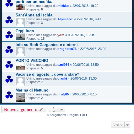
porti per un neofita.
Ultimo messaggio da
mikkko
«
22/07/2016, 19:22
Risposte:
6
Sant'Anna ad Ischia
Ultimo messaggio da
Alpimar76
«
22/07/2016, 9:41
Risposte:
3
Oggi iugo
Ultimo messaggio da
ydra
«
06/07/2016, 18:58
Risposte:
15
Info su Rodi Garganico e dintorni
Ultimo messaggio da
draghetto76
«
22/06/2016, 23:29
PORTO VECCHIO
Ultimo messaggio da
saci954
«
20/06/2016, 18:50
Risposte:
5
Vacanze di agosto... dove andare?
Ultimo messaggio da
gianki
«
20/06/2016, 13:30
Risposte:
7
Marina di Nettuno
Ultimo messaggio da
mvdj65
«
20/06/2016, 8:15
Risposte:
2
Nuovo argomento
40 argomenti • Pagina
1
di
1
Vai a