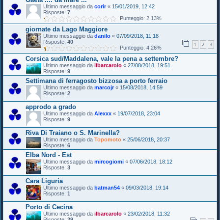
Ultimo messaggio da
corir
«
15/01/2019, 12:42
Risposte:
7
Punteggio: 2.13%
giornate da Lago Maggiore
Ultimo messaggio da
danilo
«
07/09/2018, 11:18
Risposte:
40
1
2
3
Punteggio: 4.26%
Corsica sud/Maddalena, vale la pena a settembre?
Ultimo messaggio da
ilbarcarolo
«
27/08/2018, 19:51
Risposte:
9
Settimana di ferragosto bizzosa a porto ferraio
Ultimo messaggio da
marcojr
«
15/08/2018, 14:59
Risposte:
2
approdo a grado
Ultimo messaggio da
Alexxx
«
19/07/2018, 23:04
Risposte:
9
Riva Di Traiano o S. Marinella?
Ultimo messaggio da
Topomoto
«
25/06/2018, 20:37
Risposte:
6
Elba Nord - Est
Ultimo messaggio da
mircogiomi
«
07/06/2018, 18:12
Risposte:
3
Cara Liguria
Ultimo messaggio da
batman54
«
09/03/2018, 19:14
Risposte:
1
Porto di Cecina
Ultimo messaggio da
ilbarcarolo
«
23/02/2018, 11:32
Risposte:
29