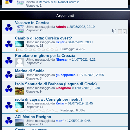
Inviato in
Benvenuti su NauticForum.it
Risposte:
1
Argomenti
Vacanze in Corsica
Ultimo messaggio da
Admin
«
20/03/2022, 22:10
Risposte:
25
1
2
Cambio di rotta: Corsica ovest?
Ultimo messaggio da
Keijar
«
31/07/2021, 20:17
Risposte:
15
Punteggio: 4.26%
Portolano migliore per la Croazia
Ultimo messaggio da
Ninosan
«
14/07/2021, 8:21
Risposte:
2
Marina di Stabia
Ultimo messaggio da
giuseppedea
«
15/11/2020, 20:05
Risposte:
3
Isola Santuario di Barbana (Laguna di Grado)
Ultimo messaggio da
Gnagnolo
«
12/08/2019, 16:30
Risposte:
9
isola di capraia , Consigli per neofiti!
Ultimo messaggio da
Keijar
«
01/07/2019, 11:45
Risposte:
14
Punteggio: 6.38%
ACI Marina Rovigno
Ultimo messaggio da
mcnf
«
17/05/2019, 9:48
Risposte:
17
Gaeta .... da mare ...