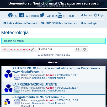
Benvenuto su NauticForum.it Clicca quì per registrarti
NauticForum.it
Iscriviti
Login
FAQ
FACEBOOK
TWITTER
YOUTUBE
Indice di NauticForum.it
NAUTIC FORUM - La Nautica
Meteorologia
Meteorologia
Regole del forum
Cerca
Ricerca avanz
Nuovo argomento
12 argomenti • Pagina
1
di
1
Annunci
ATTENZIONE !!! Indirizzo e-mail utilizzato per l'iscrizione a
www.NauticForum.it
Ultimo messaggio da
Admin
«
22/11/2016, 19:17
Inviato in
Benvenuti su NauticForum.it
LA PRESENTAZIONE UTENTE
Ultimo messaggio da
Admin
«
09/06/2016, 21:37
Inviato in
Benvenuti su NauticForum.it
-- Regolamento di NauticForum.it --
Ultimo messaggio da
Admin
«
18/06/2016, 16:15
Inviato in
Benvenuti su NauticForum.it
Risposte:
1