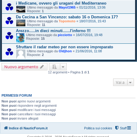
i Medicane, ovvero gli uragani del Mediterraneo
Ultimo messaggio da
Mayol1965
«
01/11/2016, 13:06
Risposte:
1
Da Cecina a San Vincenzo: sabato 16 o Domenica 17?
Ultimo messaggio da
Topomoto
«
18/07/2016, 15:43
Risposte:
11
Arezzo.....in dieci minuti......l'inferno !!!
Ultimo messaggio da
picciotto
«
16/07/2016, 19:48
Risposte:
15
Sfruttare il radar meteo per non essere impreparato
Ultimo messaggio da
Oldjhon
«
21/06/2016, 11:08
Risposte:
2
Nuovo argomento
12 argomenti • Pagina
1
di
1
Vai a
PERMESSI FORUM
Non puoi
aprire nuovi argomenti
Non puoi
rispondere negli argomenti
Non puoi
modificare i tuoi messaggi
Non puoi
cancellare i tuoi messaggi
Non puoi
inviare allegati
Indice di NauticForum.it
Politica sui cookies
Staff
Copyright © 2016 - 2026 NauticForum.it All rights reserved.