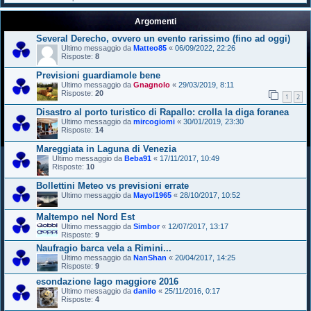
Argomenti
Several Derecho, ovvero un evento rarissimo (fino ad oggi)
Ultimo messaggio da
Matteo85
«
06/09/2022, 22:26
Risposte:
8
Previsioni guardiamole bene
Ultimo messaggio da
Gnagnolo
«
29/03/2019, 8:11
Risposte:
20
1
2
Disastro al porto turistico di Rapallo: crolla la diga foranea
Ultimo messaggio da
mircogiomi
«
30/01/2019, 23:30
Risposte:
14
Mareggiata in Laguna di Venezia
Ultimo messaggio da
Beba91
«
17/11/2017, 10:49
Risposte:
10
Bollettini Meteo vs previsioni errate
Ultimo messaggio da
Mayol1965
«
28/10/2017, 10:52
Maltempo nel Nord Est
Ultimo messaggio da
Simbor
«
12/07/2017, 13:17
Risposte:
9
Naufragio barca vela a Rimini...
Ultimo messaggio da
NanShan
«
20/04/2017, 14:25
Risposte:
9
esondazione lago maggiore 2016
Ultimo messaggio da
danilo
«
25/11/2016, 0:17
Risposte:
4