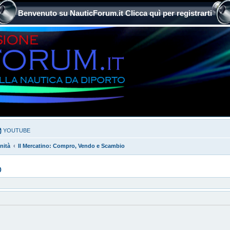
Benvenuto su NauticForum.it Clicca quì per registrarti
YOUTUBE
nità
Il Mercatino: Compro, Vendo e Scambio
o