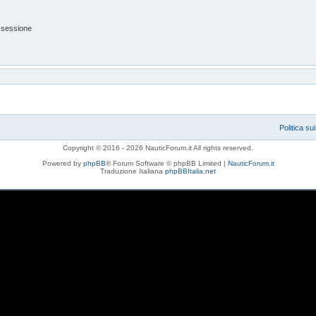
 sessione
Politica su
Copyright © 2016 - 2026 NauticForum.it All rights reserved.
Powered by
phpBB
® Forum Software © phpBB Limited |
NauticForum.it
Traduzione Italiana
phpBBItalia.net