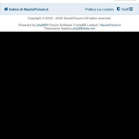
Indice di NauticForum.it
Politica sui cookies
Staff
Copyright © 2016 - 2026 NauticForum.it All rights reserved.
Powered by
phpBB
® Forum Software © phpBB Limited |
NauticForum.it
Traduzione Italiana
phpBBItalia.net