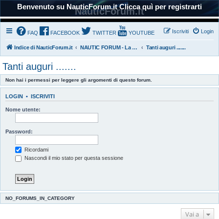
Benvenuto su NauticForum.it Clicca quì per registrarti
NauticForum.it
Iscriviti
Login
FAQ
FACEBOOK
TWITTER
YOUTUBE
Indice di NauticForum.it
NAUTIC FORUM - La nostra Comunità
Tanti auguri .......
Tanti auguri .......
Non hai i permessi per leggere gli argomenti di questo forum.
LOGIN
•
ISCRIVITI
Nome utente:
Password:
Ricordami
Nascondi il mio stato per questa sessione
NO_FORUMS_IN_CATEGORY
Vai a