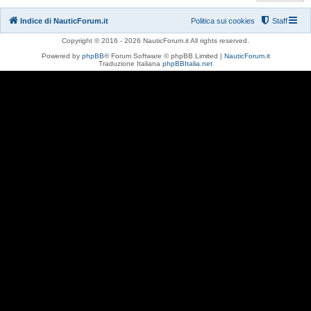
Indice di NauticForum.it
Politica sui cookies
Staff
Copyright © 2016 - 2026 NauticForum.it All rights reserved.
Powered by
phpBB
® Forum Software © phpBB Limited |
NauticForum.it
Traduzione Italiana
phpBBItalia.net