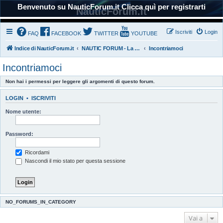
Benvenuto su NauticForum.it Clicca quì per registrarti
NauticForum.it
Iscriviti
Login
FAQ
FACEBOOK
TWITTER
YOUTUBE
Indice di NauticForum.it
NAUTIC FORUM - La nostra Comunità
Incontriamoci
Incontriamoci
Non hai i permessi per leggere gli argomenti di questo forum.
LOGIN
•
ISCRIVITI
Nome utente:
Password:
Ricordami
Nascondi il mio stato per questa sessione
NO_FORUMS_IN_CATEGORY
Vai a