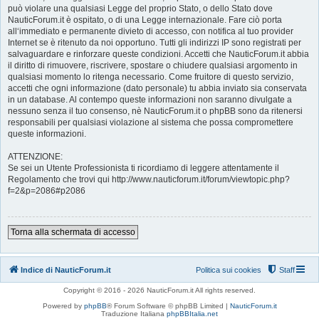
può violare una qualsiasi Legge del proprio Stato, o dello Stato dove
NauticForum.it è ospitato, o di una Legge internazionale. Fare ciò porta
all‘immediato e permanente divieto di accesso, con notifica al tuo provider
Internet se è ritenuto da noi opportuno. Tutti gli indirizzi IP sono registrati per
salvaguardare e rinforzare queste condizioni. Accetti che NauticForum.it abbia
il diritto di rimuovere, riscrivere, spostare o chiudere qualsiasi argomento in
qualsiasi momento lo ritenga necessario. Come fruitore di questo servizio,
accetti che ogni informazione (dato personale) tu abbia inviato sia conservata
in un database. Al contempo queste informazioni non saranno divulgate a
nessuno senza il tuo consenso, nè NauticForum.it o phpBB sono da ritenersi
responsabili per qualsiasi violazione al sistema che possa compromettere
queste informazioni.
ATTENZIONE:
Se sei un Utente Professionista ti ricordiamo di leggere attentamente il
Regolamento che trovi qui http://www.nauticforum.it/forum/viewtopic.php?
f=2&p=2086#p2086
Torna alla schermata di accesso
Indice di NauticForum.it
Politica sui cookies
Staff
Copyright © 2016 - 2026 NauticForum.it All rights reserved.
Powered by
phpBB
® Forum Software © phpBB Limited |
NauticForum.it
Traduzione Italiana
phpBBItalia.net