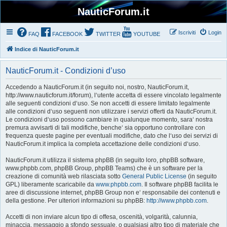
NauticForum.it
Iscriviti
Login
FAQ
FACEBOOK
TWITTER
YOUTUBE
Indice di NauticForum.it
NauticForum.it - Condizioni d’uso
Accedendo a NauticForum.it (in seguito noi, nostro, NauticForum.it,
http://www.nauticforum.it/forum), l‘utente accetta di essere vincolato legalmente
alle seguenti condizioni d‘uso. Se non accetti di essere limitato legalmente
alle condizioni d‘uso seguenti non utilizzare i servizi offerti da NauticForum.it.
Le condizioni d‘uso possono cambiare in qualunque momento, sara‘ nostra
premura avvisarti di tali modifiche, benche‘ sia opportuno controllare con
frequenza queste pagine per eventuali modifiche, dato che l‘uso dei servizi di
NauticForum.it implica la completa accettazione delle condizioni d‘uso.
NauticForum.it utilizza il sistema phpBB (in seguito loro, phpBB software,
www.phpbb.com, phpBB Group, phpBB Teams) che è un software per la
creazione di comunità web rilasciata sotto
General Public License
(in seguito
GPL) liberamente scaricabile da
www.phpbb.com
. Il software phpBB facilita le
aree di discussione internet, phpBB Group non e‘ responsabile dei contenuti e
della gestione. Per ulteriori informazioni su phpBB:
http://www.phpbb.com
.
Accetti di non inviare alcun tipo di offesa, oscenità, volgarità, calunnia,
minaccia, messaggio a sfondo sessuale, o qualsiasi altro tipo di materiale che