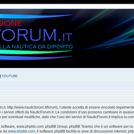
YOUTUBE
it, http://www.nauticforum.it/forum), l‘utente accetta di essere vincolato legalment
e i servizi offerti da NauticForum.it. Le condizioni d‘uso possono cambiare in qualu
er eventuali modifiche, dato che l‘uso dei servizi di NauticForum.it implica la com
pBB software, www.phpbb.com, phpBB Group, phpBB Teams) che è un software per la c
le da
www.phpbb.com
. Il software phpBB facilita le aree di discussione internet, 