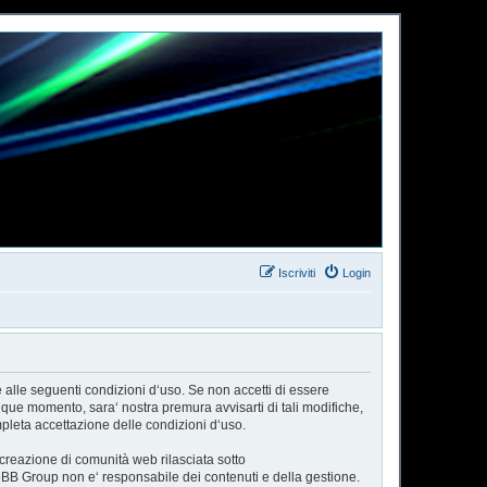
Iscriviti
Login
e alle seguenti condizioni d‘uso. Se non accetti di essere
nque momento, sara‘ nostra premura avvisarti di tali modifiche,
pleta accettazione delle condizioni d‘uso.
reazione di comunità web rilasciata sotto
phpBB Group non e‘ responsabile dei contenuti e della gestione.