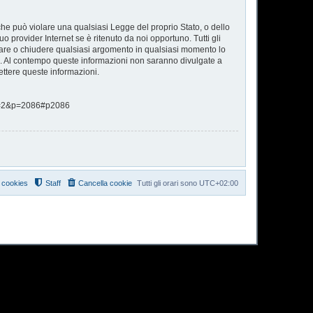
 che può violare una qualsiasi Legge del proprio Stato, o dello
o provider Internet se è ritenuto da noi opportuno. Tutti gli
postare o chiudere qualsiasi argomento in qualsiasi momento lo
se. Al contempo queste informazioni non saranno divulgate a
ttere queste informazioni.
hp?f=2&p=2086#p2086
i cookies
Staff
Cancella cookie
Tutti gli orari sono
UTC+02:00