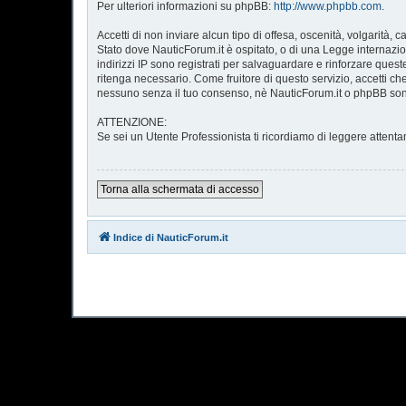
Per ulteriori informazioni su phpBB:
http://www.phpbb.com
.
Accetti di non inviare alcun tipo di offesa, oscenità, volgarità
Stato dove NauticForum.it è ospitato, o di una Legge internazion
indirizzi IP sono registrati per salvaguardare e rinforzare quest
ritenga necessario. Come fruitore di questo servizio, accetti 
nessuno senza il tuo consenso, nè NauticForum.it o phpBB sono
ATTENZIONE:
Se sei un Utente Professionista ti ricordiamo di leggere atte
Torna alla schermata di accesso
Indice di NauticForum.it