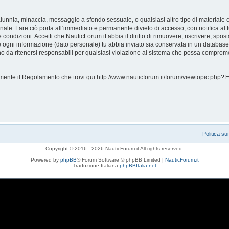
, calunnia, minaccia, messaggio a sfondo sessuale, o qualsiasi altro tipo di materiale
ale. Fare ciò porta all‘immediato e permanente divieto di accesso, con notifica al tu
e condizioni. Accetti che NauticForum.it abbia il diritto di rimuovere, riscrivere, s
che ogni informazione (dato personale) tu abbia inviato sia conservata in un databa
 da ritenersi responsabili per qualsiasi violazione al sistema che possa comprome
ntamente il Regolamento che trovi qui http://www.nauticforum.it/forum/viewtopic.p
Politica su
Copyright © 2016 - 2026 NauticForum.it All rights reserved.
Powered by
phpBB
® Forum Software © phpBB Limited |
NauticForum.it
Traduzione Italiana
phpBBItalia.net