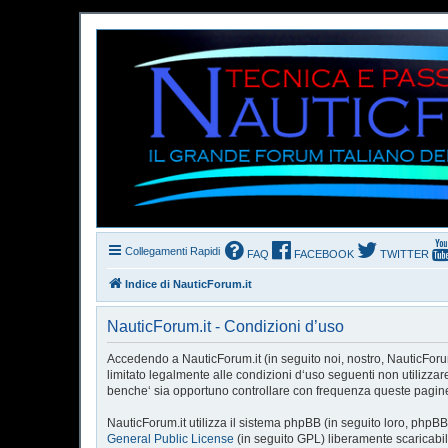
Collegamenti Rapidi
FAQ
FACEBOOK
TWITTER
Indice di NauticForum.it
NauticForum.it - Condizioni d’uso
Accedendo a NauticForum.it (in seguito noi, nostro, NauticForum.
limitato legalmente alle condizioni d‘uso seguenti non utilizzar
benche‘ sia opportuno controllare con frequenza queste pagine p
NauticForum.it utilizza il sistema phpBB (in seguito loro, ph
General Public License
(in seguito GPL) liberamente scaricabi