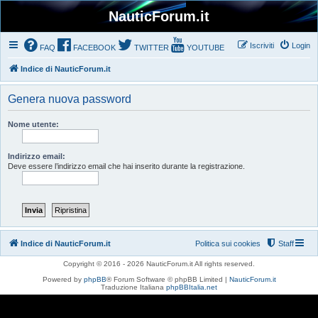
NauticForum.it
Iscriviti
Login
FAQ
FACEBOOK
TWITTER
YOUTUBE
Indice di NauticForum.it
Genera nuova password
Nome utente:
Indirizzo email:
Deve essere l’indirizzo email che hai inserito durante la registrazione.
Indice di NauticForum.it
Politica sui cookies
Staff
Copyright © 2016 - 2026 NauticForum.it All rights reserved.
Powered by
phpBB
® Forum Software © phpBB Limited |
NauticForum.it
Traduzione Italiana
phpBBItalia.net