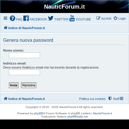
NauticForum.it
Iscriviti
Login
FAQ
FACEBOOK
TWITTER
YOUTUBE
Indice di NauticForum.it
Genera nuova password
Nome utente:
Indirizzo email:
Deve essere l’indirizzo email che hai inserito durante la registrazione.
Indice di NauticForum.it
Politica sui cookies
Staff
Copyright © 2016 - 2026 NauticForum.it All rights reserved.
Powered by
phpBB
® Forum Software © phpBB Limited |
NauticForum.it
Traduzione Italiana
phpBBItalia.net