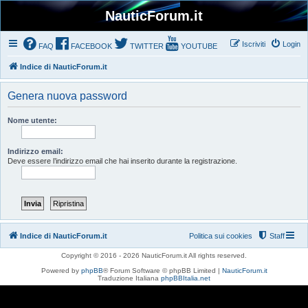
NauticForum.it
Iscriviti
Login
FAQ
FACEBOOK
TWITTER
YOUTUBE
Indice di NauticForum.it
Genera nuova password
Nome utente:
Indirizzo email:
Deve essere l’indirizzo email che hai inserito durante la registrazione.
Indice di NauticForum.it
Politica sui cookies
Staff
Copyright © 2016 - 2026 NauticForum.it All rights reserved.
Powered by
phpBB
® Forum Software © phpBB Limited |
NauticForum.it
Traduzione Italiana
phpBBItalia.net