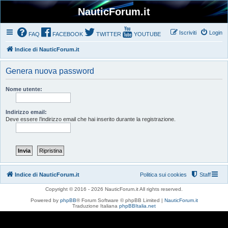
NauticForum.it
Iscriviti
Login
FAQ
FACEBOOK
TWITTER
YOUTUBE
Indice di NauticForum.it
Genera nuova password
Nome utente:
Indirizzo email:
Deve essere l’indirizzo email che hai inserito durante la registrazione.
Indice di NauticForum.it
Politica sui cookies
Staff
Copyright © 2016 - 2026 NauticForum.it All rights reserved.
Powered by
phpBB
® Forum Software © phpBB Limited |
NauticForum.it
Traduzione Italiana
phpBBItalia.net