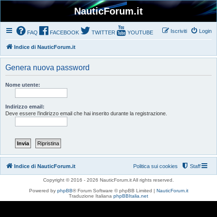
NauticForum.it
Iscriviti
Login
FAQ
FACEBOOK
TWITTER
YOUTUBE
Indice di NauticForum.it
Genera nuova password
Nome utente:
Indirizzo email:
Deve essere l’indirizzo email che hai inserito durante la registrazione.
Indice di NauticForum.it
Politica sui cookies
Staff
Copyright © 2016 - 2026 NauticForum.it All rights reserved.
Powered by
phpBB
® Forum Software © phpBB Limited |
NauticForum.it
Traduzione Italiana
phpBBItalia.net