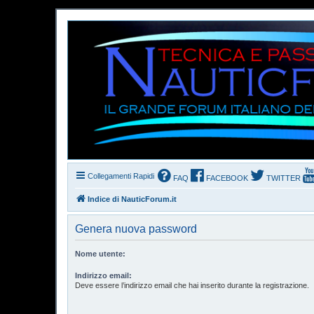
Collegamenti Rapidi
FAQ
FACEBOOK
TWITTER
Indice di NauticForum.it
Genera nuova password
Nome utente:
Indirizzo email:
Deve essere l’indirizzo email che hai inserito durante la registrazione.