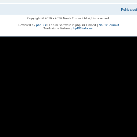
Politica su
Copyright © 2016 - 2026 NauticForum.it All rights reserved.
Powered by
phpBB
® Forum Software © phpBB Limited |
NauticForum.it
Traduzione Italiana
phpBBItalia.net