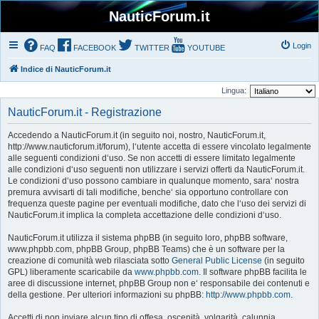
NauticForum.it
Login
FAQ
FACEBOOK
TWITTER
YOUTUBE
Indice di NauticForum.it
Lingua:
NauticForum.it - Registrazione
Accedendo a NauticForum.it (in seguito noi, nostro, NauticForum.it,
http://www.nauticforum.it/forum), l‘utente accetta di essere vincolato legalmente
alle seguenti condizioni d‘uso. Se non accetti di essere limitato legalmente
alle condizioni d‘uso seguenti non utilizzare i servizi offerti da NauticForum.it.
Le condizioni d‘uso possono cambiare in qualunque momento, sara‘ nostra
premura avvisarti di tali modifiche, benche‘ sia opportuno controllare con
frequenza queste pagine per eventuali modifiche, dato che l‘uso dei servizi di
NauticForum.it implica la completa accettazione delle condizioni d‘uso.
NauticForum.it utilizza il sistema phpBB (in seguito loro, phpBB software,
www.phpbb.com, phpBB Group, phpBB Teams) che è un software per la
creazione di comunità web rilasciata sotto
General Public License
(in seguito
GPL) liberamente scaricabile da
www.phpbb.com
. Il software phpBB facilita le
aree di discussione internet, phpBB Group non e‘ responsabile dei contenuti e
della gestione. Per ulteriori informazioni su phpBB:
http://www.phpbb.com
.
Accetti di non inviare alcun tipo di offesa, oscenità, volgarità, calunnia,