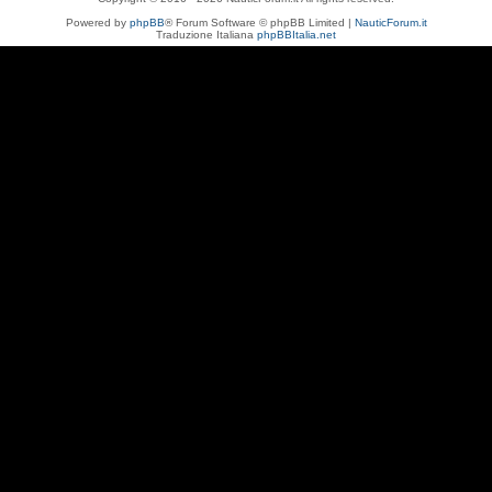
Powered by
phpBB
® Forum Software © phpBB Limited |
NauticForum.it
Traduzione Italiana
phpBBItalia.net