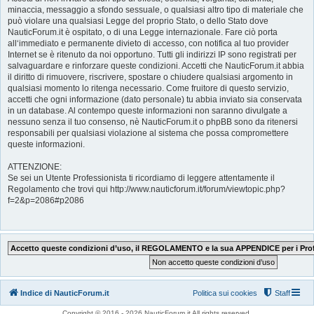
minaccia, messaggio a sfondo sessuale, o qualsiasi altro tipo di materiale che
può violare una qualsiasi Legge del proprio Stato, o dello Stato dove
NauticForum.it è ospitato, o di una Legge internazionale. Fare ciò porta
all‘immediato e permanente divieto di accesso, con notifica al tuo provider
Internet se è ritenuto da noi opportuno. Tutti gli indirizzi IP sono registrati per
salvaguardare e rinforzare queste condizioni. Accetti che NauticForum.it abbia
il diritto di rimuovere, riscrivere, spostare o chiudere qualsiasi argomento in
qualsiasi momento lo ritenga necessario. Come fruitore di questo servizio,
accetti che ogni informazione (dato personale) tu abbia inviato sia conservata
in un database. Al contempo queste informazioni non saranno divulgate a
nessuno senza il tuo consenso, nè NauticForum.it o phpBB sono da ritenersi
responsabili per qualsiasi violazione al sistema che possa compromettere
queste informazioni.
ATTENZIONE:
Se sei un Utente Professionista ti ricordiamo di leggere attentamente il
Regolamento che trovi qui http://www.nauticforum.it/forum/viewtopic.php?
f=2&p=2086#p2086
Indice di NauticForum.it
Politica sui cookies
Staff
Copyright © 2016 - 2026 NauticForum.it All rights reserved.