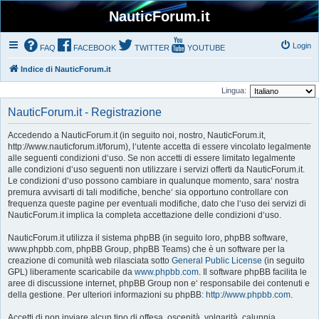
NauticForum.it
Login
FAQ
FACEBOOK
TWITTER
YOUTUBE
Indice di NauticForum.it
Lingua:
NauticForum.it - Registrazione
Accedendo a NauticForum.it (in seguito noi, nostro, NauticForum.it,
http://www.nauticforum.it/forum), l‘utente accetta di essere vincolato legalmente
alle seguenti condizioni d‘uso. Se non accetti di essere limitato legalmente
alle condizioni d‘uso seguenti non utilizzare i servizi offerti da NauticForum.it.
Le condizioni d‘uso possono cambiare in qualunque momento, sara‘ nostra
premura avvisarti di tali modifiche, benche‘ sia opportuno controllare con
frequenza queste pagine per eventuali modifiche, dato che l‘uso dei servizi di
NauticForum.it implica la completa accettazione delle condizioni d‘uso.
NauticForum.it utilizza il sistema phpBB (in seguito loro, phpBB software,
www.phpbb.com, phpBB Group, phpBB Teams) che è un software per la
creazione di comunità web rilasciata sotto
General Public License
(in seguito
GPL) liberamente scaricabile da
www.phpbb.com
. Il software phpBB facilita le
aree di discussione internet, phpBB Group non e‘ responsabile dei contenuti e
della gestione. Per ulteriori informazioni su phpBB:
http://www.phpbb.com
.
Accetti di non inviare alcun tipo di offesa, oscenità, volgarità, calunnia,