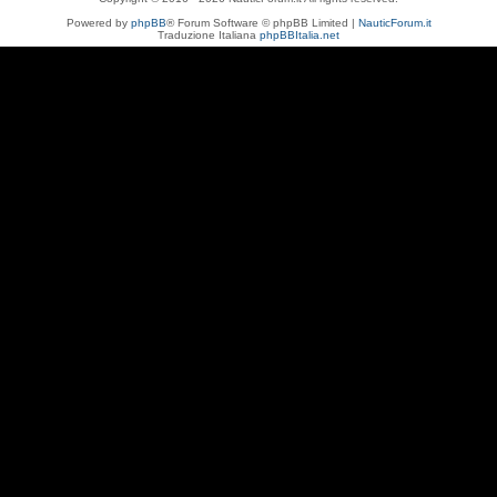
Powered by
phpBB
® Forum Software © phpBB Limited |
NauticForum.it
Traduzione Italiana
phpBBItalia.net