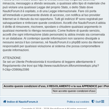
minaccia, messaggio a sfondo sessuale, o qualsiasi altro tipo di materiale che
può violare una qualsiasi Legge del proprio Stato, o dello Stato dove
NauticForum.it è ospitato, o di una Legge internazionale. Fare ciò porta
all‘immediato e permanente divieto di accesso, con notifica al tuo provider
Internet se è ritenuto da noi opportuno. Tutti gli indirizzi IP sono registrati per
salvaguardare e rinforzare queste condizioni. Accetti che NauticForum.it abbia
il diritto di rimuovere, riscrivere, spostare o chiudere qualsiasi argomento in
qualsiasi momento lo ritenga necessario. Come fruitore di questo servizio,
accetti che ogni informazione (dato personale) tu abbia inviato sia conservata
in un database. Al contempo queste informazioni non saranno divulgate a
nessuno senza il tuo consenso, nè NauticForum.it o phpBB sono da ritenersi
responsabili per qualsiasi violazione al sistema che possa compromettere
queste informazioni.
ATTENZIONE:
Se sei un Utente Professionista ti ricordiamo di leggere attentamente il
Regolamento che trovi qui http://www.nauticforum.it/forum/viewtopic.php?
f=2&p=2086#p2086
Indice di NauticForum.it
Politica sui cookies
Staff
Copyright © 2016 - 2026 NauticForum.it All rights reserved.