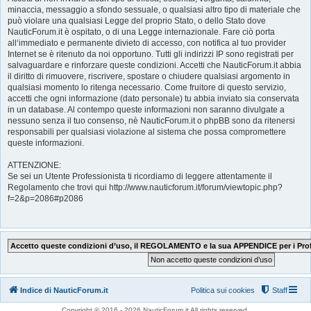
minaccia, messaggio a sfondo sessuale, o qualsiasi altro tipo di materiale che
può violare una qualsiasi Legge del proprio Stato, o dello Stato dove
NauticForum.it è ospitato, o di una Legge internazionale. Fare ciò porta
all‘immediato e permanente divieto di accesso, con notifica al tuo provider
Internet se è ritenuto da noi opportuno. Tutti gli indirizzi IP sono registrati per
salvaguardare e rinforzare queste condizioni. Accetti che NauticForum.it abbia
il diritto di rimuovere, riscrivere, spostare o chiudere qualsiasi argomento in
qualsiasi momento lo ritenga necessario. Come fruitore di questo servizio,
accetti che ogni informazione (dato personale) tu abbia inviato sia conservata
in un database. Al contempo queste informazioni non saranno divulgate a
nessuno senza il tuo consenso, nè NauticForum.it o phpBB sono da ritenersi
responsabili per qualsiasi violazione al sistema che possa compromettere
queste informazioni.
ATTENZIONE:
Se sei un Utente Professionista ti ricordiamo di leggere attentamente il
Regolamento che trovi qui http://www.nauticforum.it/forum/viewtopic.php?
f=2&p=2086#p2086
Indice di NauticForum.it
Politica sui cookies
Staff
Copyright © 2016 - 2026 NauticForum.it All rights reserved.