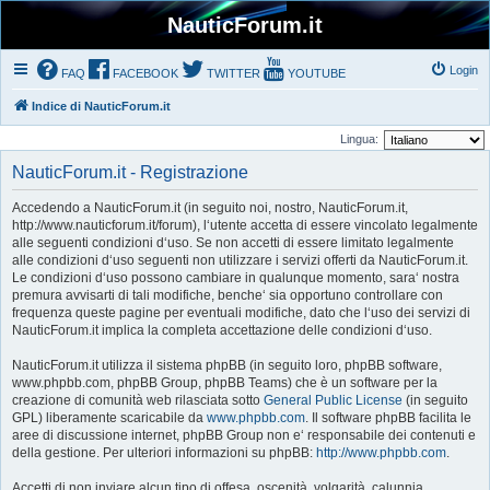
NauticForum.it
Login
FAQ
FACEBOOK
TWITTER
YOUTUBE
Indice di NauticForum.it
Lingua:
NauticForum.it - Registrazione
Accedendo a NauticForum.it (in seguito noi, nostro, NauticForum.it,
http://www.nauticforum.it/forum), l‘utente accetta di essere vincolato legalmente
alle seguenti condizioni d‘uso. Se non accetti di essere limitato legalmente
alle condizioni d‘uso seguenti non utilizzare i servizi offerti da NauticForum.it.
Le condizioni d‘uso possono cambiare in qualunque momento, sara‘ nostra
premura avvisarti di tali modifiche, benche‘ sia opportuno controllare con
frequenza queste pagine per eventuali modifiche, dato che l‘uso dei servizi di
NauticForum.it implica la completa accettazione delle condizioni d‘uso.
NauticForum.it utilizza il sistema phpBB (in seguito loro, phpBB software,
www.phpbb.com, phpBB Group, phpBB Teams) che è un software per la
creazione di comunità web rilasciata sotto
General Public License
(in seguito
GPL) liberamente scaricabile da
www.phpbb.com
. Il software phpBB facilita le
aree di discussione internet, phpBB Group non e‘ responsabile dei contenuti e
della gestione. Per ulteriori informazioni su phpBB:
http://www.phpbb.com
.
Accetti di non inviare alcun tipo di offesa, oscenità, volgarità, calunnia,