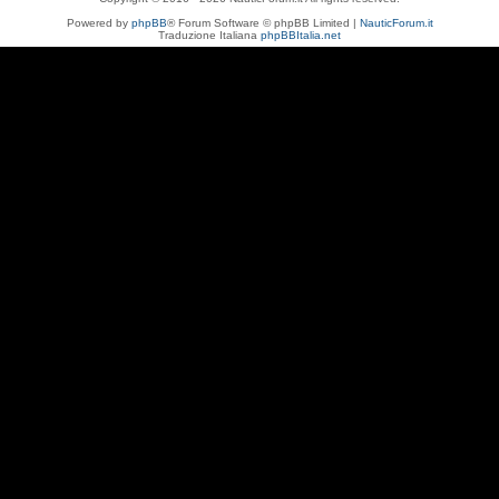
Powered by
phpBB
® Forum Software © phpBB Limited |
NauticForum.it
Traduzione Italiana
phpBBItalia.net