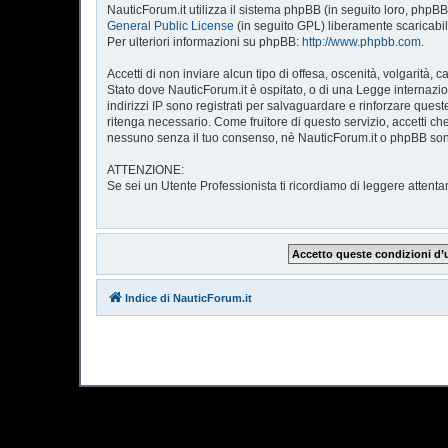
NauticForum.it utilizza il sistema phpBB (in seguito loro, ph
General Public License
(in seguito GPL) liberamente scaricabi
Per ulteriori informazioni su phpBB:
http://www.phpbb.com
.
Accetti di non inviare alcun tipo di offesa, oscenità, volgarità
Stato dove NauticForum.it è ospitato, o di una Legge internazion
indirizzi IP sono registrati per salvaguardare e rinforzare quest
ritenga necessario. Come fruitore di questo servizio, accetti 
nessuno senza il tuo consenso, nè NauticForum.it o phpBB sono
ATTENZIONE:
Se sei un Utente Professionista ti ricordiamo di leggere atte
Indice di NauticForum.it