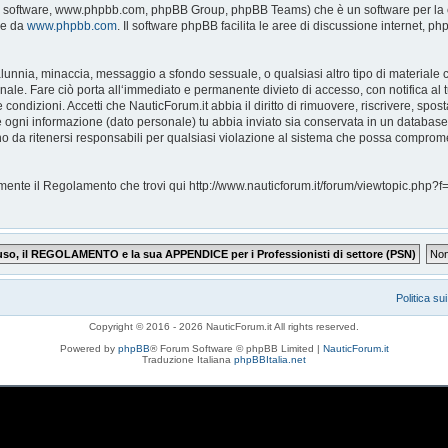
pBB software, www.phpbb.com, phpBB Group, phpBB Teams) che è un software per la c
le da
www.phpbb.com
. Il software phpBB facilita le aree di discussione internet, 
, calunnia, minaccia, messaggio a sfondo sessuale, o qualsiasi altro tipo di materiale
ale. Fare ciò porta all‘immediato e permanente divieto di accesso, con notifica al tu
e condizioni. Accetti che NauticForum.it abbia il diritto di rimuovere, riscrivere, s
che ogni informazione (dato personale) tu abbia inviato sia conservata in un databa
 da ritenersi responsabili per qualsiasi violazione al sistema che possa comprome
ntamente il Regolamento che trovi qui http://www.nauticforum.it/forum/viewtopic.p
Politica su
Copyright © 2016 - 2026 NauticForum.it All rights reserved.
Powered by
phpBB
® Forum Software © phpBB Limited |
NauticForum.it
Traduzione Italiana
phpBBItalia.net