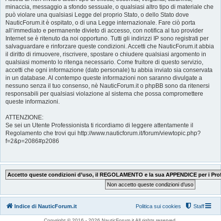
minaccia, messaggio a sfondo sessuale, o qualsiasi altro tipo di materiale che
può violare una qualsiasi Legge del proprio Stato, o dello Stato dove
NauticForum.it è ospitato, o di una Legge internazionale. Fare ciò porta
all‘immediato e permanente divieto di accesso, con notifica al tuo provider
Internet se è ritenuto da noi opportuno. Tutti gli indirizzi IP sono registrati per
salvaguardare e rinforzare queste condizioni. Accetti che NauticForum.it abbia
il diritto di rimuovere, riscrivere, spostare o chiudere qualsiasi argomento in
qualsiasi momento lo ritenga necessario. Come fruitore di questo servizio,
accetti che ogni informazione (dato personale) tu abbia inviato sia conservata
in un database. Al contempo queste informazioni non saranno divulgate a
nessuno senza il tuo consenso, nè NauticForum.it o phpBB sono da ritenersi
responsabili per qualsiasi violazione al sistema che possa compromettere
queste informazioni.
ATTENZIONE:
Se sei un Utente Professionista ti ricordiamo di leggere attentamente il
Regolamento che trovi qui http://www.nauticforum.it/forum/viewtopic.php?
f=2&p=2086#p2086
Indice di NauticForum.it
Politica sui cookies
Staff
Copyright © 2016 - 2026 NauticForum.it All rights reserved.