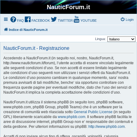
NauticForum.it
Login
FAQ
FACEBOOK
TWITTER
YOUTUBE
Indice di NauticForum.it
Lingua:
NauticForum.it - Registrazione
Accedendo a NauticForum.it (in seguito noi, nostro, NauticForum.it,
http://www.nauticforum.it/forum), l‘utente accetta di essere vincolato legalmente
alle seguenti condizioni d‘uso. Se non accetti di essere limitato legalmente
alle condizioni d‘uso seguenti non utilizzare i servizi offerti da NauticForum.it.
Le condizioni d‘uso possono cambiare in qualunque momento, sara‘ nostra
premura avvisarti di tali modifiche, benche‘ sia opportuno controllare con
frequenza queste pagine per eventuali modifiche, dato che l‘uso dei servizi di
NauticForum.it implica la completa accettazione delle condizioni d‘uso.
NauticForum.it utilizza il sistema phpBB (in seguito loro, phpBB software,
www.phpbb.com, phpBB Group, phpBB Teams) che è un software per la
creazione di comunità web rilasciata sotto
General Public License
(in seguito
GPL) liberamente scaricabile da
www.phpbb.com
. Il software phpBB facilita le
aree di discussione internet, phpBB Group non e‘ responsabile dei contenuti e
della gestione. Per ulteriori informazioni su phpBB:
http://www.phpbb.com
.
Accetti di non inviare alcun tipo di offesa, oscenità, volgarità, calunnia,