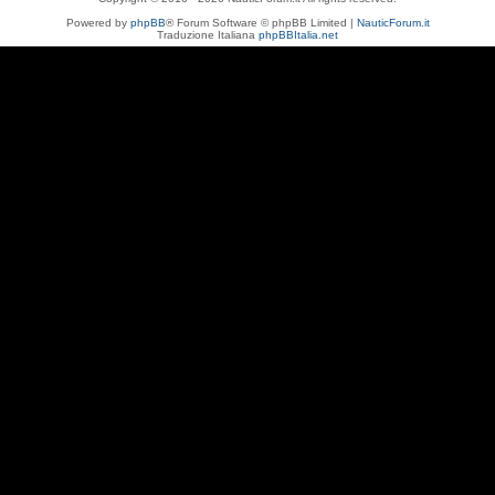
Powered by
phpBB
® Forum Software © phpBB Limited |
NauticForum.it
Traduzione Italiana
phpBBItalia.net