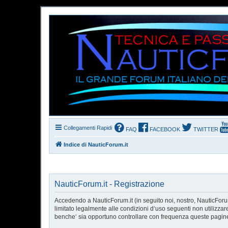
Collegamenti Rapidi
FAQ
FACEBOOK
TWITTER
Indice di NauticForum.it
NauticForum.it - Registrazione
Accedendo a NauticForum.it (in seguito noi, nostro, NauticForum.
limitato legalmente alle condizioni d‘uso seguenti non utilizzar
benche‘ sia opportuno controllare con frequenza queste pagine p