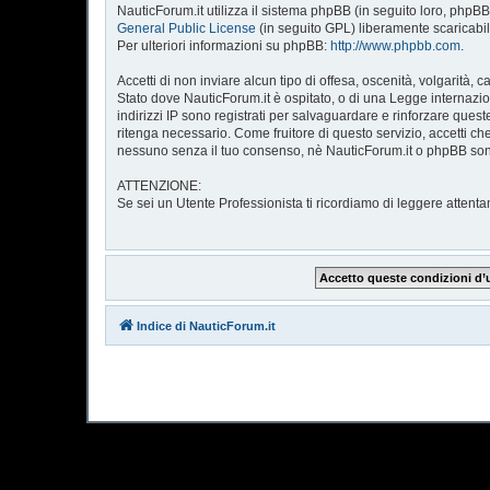
NauticForum.it utilizza il sistema phpBB (in seguito loro, ph
General Public License
(in seguito GPL) liberamente scaricabi
Per ulteriori informazioni su phpBB:
http://www.phpbb.com
.
Accetti di non inviare alcun tipo di offesa, oscenità, volgarità
Stato dove NauticForum.it è ospitato, o di una Legge internazion
indirizzi IP sono registrati per salvaguardare e rinforzare quest
ritenga necessario. Come fruitore di questo servizio, accetti 
nessuno senza il tuo consenso, nè NauticForum.it o phpBB sono
ATTENZIONE:
Se sei un Utente Professionista ti ricordiamo di leggere atte
Indice di NauticForum.it