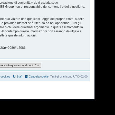
reazione di comunità web rilasciata sotto
phpBB Group non e‘ responsabile dei contenuti e della gestione.
 che può violare una qualsiasi Legge del proprio Stato, o dello
o provider Internet se è ritenuto da noi opportuno. Tutti gli
postare o chiudere qualsiasi argomento in qualsiasi momento lo
se. Al contempo queste informazioni non saranno divulgate a
ttere queste informazioni.
hp?f=2&p=2086#p2086
i cookies
Staff
Cancella cookie
Tutti gli orari sono
UTC+02:00