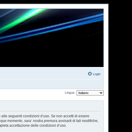
Login
Lingua:
e alle seguenti condizioni d‘uso. Se non accetti di essere
nque momento, sara‘ nostra premura avvisarti di tali modifiche,
pleta accettazione delle condizioni d‘uso.