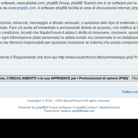
pBB software, www.phpbb.com, phpBB Group, phpBB Teams) che è un software per la c
le da
www.phpbb.com
. Il software phpBB facilita le aree di discussione internet, 
, calunnia, minaccia, messaggio a sfondo sessuale, o qualsiasi altro tipo di materiale
ale. Fare ciò porta all‘immediato e permanente divieto di accesso, con notifica al tu
e condizioni. Accetti che NauticForum.it abbia il diritto di rimuovere, riscrivere, s
che ogni informazione (dato personale) tu abbia inviato sia conservata in un databa
 da ritenersi responsabili per qualsiasi violazione al sistema che possa comprome
ntamente il Regolamento che trovi qui http://www.nauticforum.it/forum/viewtopic.p
Politica su
Copyright © 2016 - 2026 NauticForum.it All rights reserved.
Powered by
phpBB
® Forum Software © phpBB Limited |
NauticForum.it
Traduzione Italiana
phpBBItalia.net