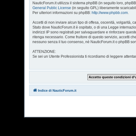
NauticForum.it utilizza il sistema phpBB (in seguito loro, ph
General Public License
(in seguito GPL) liberamente scaricabi
Per ulteriori informazioni su phpBB:
http://www.phpbb.com
.
Accetti di non inviare alcun tipo di offesa, oscenità, volgarità
Stato dove NauticForum.it è ospitato, o di una Legge internazion
indirizzi IP sono registrati per salvaguardare e rinforzare quest
ritenga necessario. Come fruitore di questo servizio, accetti 
nessuno senza il tuo consenso, nè NauticForum.it o phpBB sono
ATTENZIONE:
Se sei un Utente Professionista ti ricordiamo di leggere atte
Indice di NauticForum.it