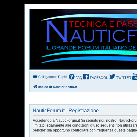
Collegamenti Rapidi
FAQ
FACEBOOK
TWITTER
Indice di NauticForum.it
NauticForum.it - Registrazione
Accedendo a NauticForum.it (in seguito noi, nostro, NauticForum.
limitato legalmente alle condizioni d‘uso seguenti non utilizzar
benche‘ sia opportuno controllare con frequenza queste pagine p