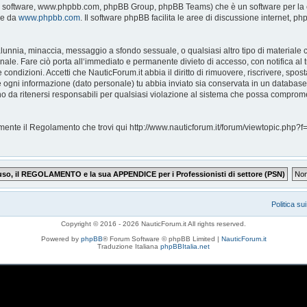
pBB software, www.phpbb.com, phpBB Group, phpBB Teams) che è un software per la c
le da
www.phpbb.com
. Il software phpBB facilita le aree di discussione internet, 
, calunnia, minaccia, messaggio a sfondo sessuale, o qualsiasi altro tipo di materiale
ale. Fare ciò porta all‘immediato e permanente divieto di accesso, con notifica al tu
e condizioni. Accetti che NauticForum.it abbia il diritto di rimuovere, riscrivere, s
che ogni informazione (dato personale) tu abbia inviato sia conservata in un databa
 da ritenersi responsabili per qualsiasi violazione al sistema che possa comprome
ntamente il Regolamento che trovi qui http://www.nauticforum.it/forum/viewtopic.p
Politica su
Copyright © 2016 - 2026 NauticForum.it All rights reserved.
Powered by
phpBB
® Forum Software © phpBB Limited |
NauticForum.it
Traduzione Italiana
phpBBItalia.net