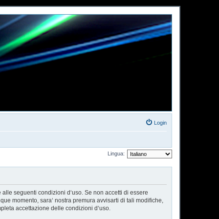
Login
Lingua:
e alle seguenti condizioni d‘uso. Se non accetti di essere
nque momento, sara‘ nostra premura avvisarti di tali modifiche,
pleta accettazione delle condizioni d‘uso.