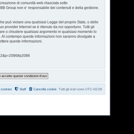
reazione di comunità web rilasciata sotto
phpBB Group non e‘ responsabile dei contenuti e della gestione.
 che può violare una qualsiasi Legge del proprio Stato, o dello
o provider Internet se è ritenuto da noi opportuno. Tutti gli
postare o chiudere qualsiasi argomento in qualsiasi momento lo
se. Al contempo queste informazioni non saranno divulgate a
ttere queste informazioni.
hp?f=2&p=2086#p2086
i cookies
Staff
Cancella cookie
Tutti gli orari sono
UTC+02:00