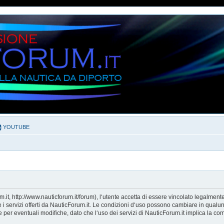
YOUTUBE
it, http://www.nauticforum.it/forum), l‘utente accetta di essere vincolato legalment
e i servizi offerti da NauticForum.it. Le condizioni d‘uso possono cambiare in qualu
er eventuali modifiche, dato che l‘uso dei servizi di NauticForum.it implica la com