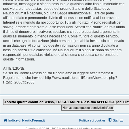
minaccia, messaggio a sfondo sessuale, o qualsiasi altro tipo di materiale che
può violare una qualsiasi Legge del proprio Stato, o dello Stato dove
NauticForum.it è ospitato, o di una Legge internazionale. Fare ciò porta
all‘immediato e permanente divieto di accesso, con notifica al tuo provider
Internet se è ritenuto da noi opportuno. Tutti gli indirizzi IP sono registrati per
salvaguardare e rinforzare queste condizioni. Accetti che NauticForum.it abbia
il diritto di rimuovere, riscrivere, spostare o chiudere qualsiasi argomento in
qualsiasi momento lo ritenga necessario. Come fruitore di questo servizio,
accetti che ogni informazione (dato personale) tu abbia inviato sia conservata
in un database. Al contempo queste informazioni non saranno divulgate a
nessuno senza il tuo consenso, nè NauticForum.it o phpBB sono da ritenersi
responsabili per qualsiasi violazione al sistema che possa compromettere
queste informazioni.
ATTENZIONE:
Se sei un Utente Professionista ti ricordiamo di leggere attentamente il
Regolamento che trovi qui http://www.nauticforum.it/forum/viewtopic.php?
f=2&p=2086#p2086
Indice di NauticForum.it
Politica sui cookies
Staff
Copyright © 2016 - 2026 NauticForum.it All rights reserved.