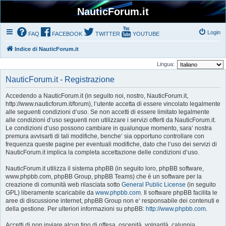
NauticForum.it
Login
FAQ
FACEBOOK
TWITTER
YOUTUBE
Indice di NauticForum.it
Lingua:
NauticForum.it - Registrazione
Accedendo a NauticForum.it (in seguito noi, nostro, NauticForum.it,
http://www.nauticforum.it/forum), l‘utente accetta di essere vincolato legalmente
alle seguenti condizioni d‘uso. Se non accetti di essere limitato legalmente
alle condizioni d‘uso seguenti non utilizzare i servizi offerti da NauticForum.it.
Le condizioni d‘uso possono cambiare in qualunque momento, sara‘ nostra
premura avvisarti di tali modifiche, benche‘ sia opportuno controllare con
frequenza queste pagine per eventuali modifiche, dato che l‘uso dei servizi di
NauticForum.it implica la completa accettazione delle condizioni d‘uso.
NauticForum.it utilizza il sistema phpBB (in seguito loro, phpBB software,
www.phpbb.com, phpBB Group, phpBB Teams) che è un software per la
creazione di comunità web rilasciata sotto
General Public License
(in seguito
GPL) liberamente scaricabile da
www.phpbb.com
. Il software phpBB facilita le
aree di discussione internet, phpBB Group non e‘ responsabile dei contenuti e
della gestione. Per ulteriori informazioni su phpBB:
http://www.phpbb.com
.
Accetti di non inviare alcun tipo di offesa, oscenità, volgarità, calunnia,