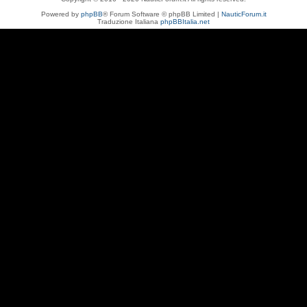
Powered by
phpBB
® Forum Software © phpBB Limited |
NauticForum.it
Traduzione Italiana
phpBBItalia.net