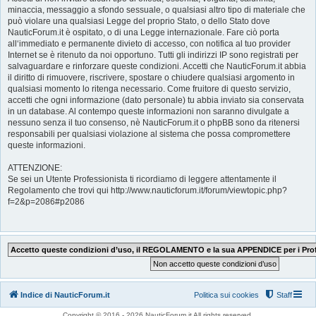
minaccia, messaggio a sfondo sessuale, o qualsiasi altro tipo di materiale che
può violare una qualsiasi Legge del proprio Stato, o dello Stato dove
NauticForum.it è ospitato, o di una Legge internazionale. Fare ciò porta
all‘immediato e permanente divieto di accesso, con notifica al tuo provider
Internet se è ritenuto da noi opportuno. Tutti gli indirizzi IP sono registrati per
salvaguardare e rinforzare queste condizioni. Accetti che NauticForum.it abbia
il diritto di rimuovere, riscrivere, spostare o chiudere qualsiasi argomento in
qualsiasi momento lo ritenga necessario. Come fruitore di questo servizio,
accetti che ogni informazione (dato personale) tu abbia inviato sia conservata
in un database. Al contempo queste informazioni non saranno divulgate a
nessuno senza il tuo consenso, nè NauticForum.it o phpBB sono da ritenersi
responsabili per qualsiasi violazione al sistema che possa compromettere
queste informazioni.
ATTENZIONE:
Se sei un Utente Professionista ti ricordiamo di leggere attentamente il
Regolamento che trovi qui http://www.nauticforum.it/forum/viewtopic.php?
f=2&p=2086#p2086
Indice di NauticForum.it
Politica sui cookies
Staff
Copyright © 2016 - 2026 NauticForum.it All rights reserved.