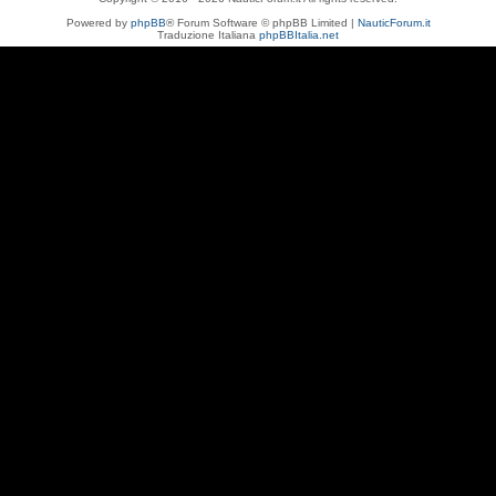
Powered by
phpBB
® Forum Software © phpBB Limited |
NauticForum.it
Traduzione Italiana
phpBBItalia.net