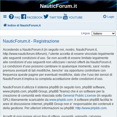
NauticForum.it
Login
FAQ
FACEBOOK
TWITTER
YOUTUBE
Indice di NauticForum.it
Lingua:
NauticForum.it - Registrazione
Accedendo a NauticForum.it (in seguito noi, nostro, NauticForum.it,
http://www.nauticforum.it/forum), l‘utente accetta di essere vincolato legalmente
alle seguenti condizioni d‘uso. Se non accetti di essere limitato legalmente
alle condizioni d‘uso seguenti non utilizzare i servizi offerti da NauticForum.it.
Le condizioni d‘uso possono cambiare in qualunque momento, sara‘ nostra
premura avvisarti di tali modifiche, benche‘ sia opportuno controllare con
frequenza queste pagine per eventuali modifiche, dato che l‘uso dei servizi di
NauticForum.it implica la completa accettazione delle condizioni d‘uso.
NauticForum.it utilizza il sistema phpBB (in seguito loro, phpBB software,
www.phpbb.com, phpBB Group, phpBB Teams) che è un software per la
creazione di comunità web rilasciata sotto
General Public License
(in seguito
GPL) liberamente scaricabile da
www.phpbb.com
. Il software phpBB facilita le
aree di discussione internet, phpBB Group non e‘ responsabile dei contenuti e
della gestione. Per ulteriori informazioni su phpBB:
http://www.phpbb.com
.
Accetti di non inviare alcun tipo di offesa, oscenità, volgarità, calunnia,