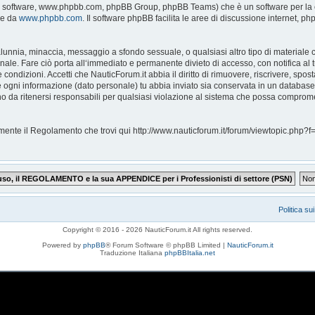
pBB software, www.phpbb.com, phpBB Group, phpBB Teams) che è un software per la c
le da
www.phpbb.com
. Il software phpBB facilita le aree di discussione internet, 
, calunnia, minaccia, messaggio a sfondo sessuale, o qualsiasi altro tipo di materiale
ale. Fare ciò porta all‘immediato e permanente divieto di accesso, con notifica al tu
e condizioni. Accetti che NauticForum.it abbia il diritto di rimuovere, riscrivere, s
che ogni informazione (dato personale) tu abbia inviato sia conservata in un databa
 da ritenersi responsabili per qualsiasi violazione al sistema che possa comprome
ntamente il Regolamento che trovi qui http://www.nauticforum.it/forum/viewtopic.p
Politica su
Copyright © 2016 - 2026 NauticForum.it All rights reserved.
Powered by
phpBB
® Forum Software © phpBB Limited |
NauticForum.it
Traduzione Italiana
phpBBItalia.net