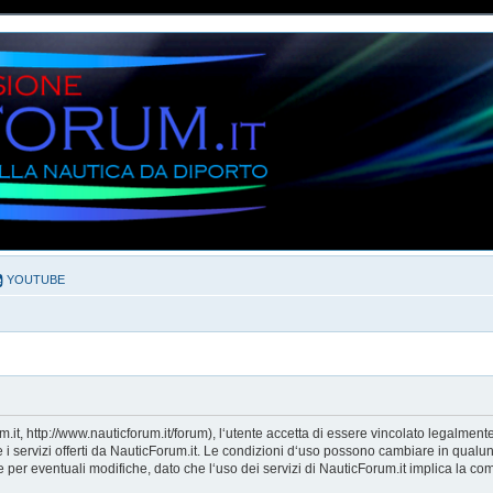
YOUTUBE
it, http://www.nauticforum.it/forum), l‘utente accetta di essere vincolato legalment
e i servizi offerti da NauticForum.it. Le condizioni d‘uso possono cambiare in qualu
er eventuali modifiche, dato che l‘uso dei servizi di NauticForum.it implica la com