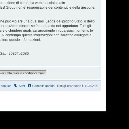
reazione di comunità web rilasciata sotto
phpBB Group non e‘ responsabile dei contenuti e della gestione.
 che può violare una qualsiasi Legge del proprio Stato, o dello
o provider Internet se è ritenuto da noi opportuno. Tutti gli
postare o chiudere qualsiasi argomento in qualsiasi momento lo
se. Al contempo queste informazioni non saranno divulgate a
ttere queste informazioni.
hp?f=2&p=2086#p2086
i cookies
Staff
Cancella cookie
Tutti gli orari sono
UTC+02:00