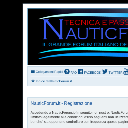
Collegamenti Rapidi
FAQ
FACEBOOK
TWITTER
Indice di NauticForum.it
NauticForum.it - Registrazione
Accedendo a NauticForum.it (in seguito noi, nostro, NauticForum.
limitato legalmente alle condizioni d‘uso seguenti non utilizzar
benche‘ sia opportuno controllare con frequenza queste pagine p