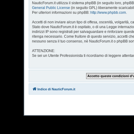
NauticForum.it utilizza il sistema phpBB (in seguito loro, ph
General Public License
(in seguito GPL) liberamente scaricabi
Per ulteriori informazioni su phpBB:
http://www.phpbb.com
.
Accetti di non inviare alcun tipo di offesa, oscenità, volgarità
Stato dove NauticForum.it è ospitato, o di una Legge internazion
indirizzi IP sono registrati per salvaguardare e rinforzare quest
ritenga necessario. Come fruitore di questo servizio, accetti 
nessuno senza il tuo consenso, nè NauticForum.it o phpBB sono
ATTENZIONE:
Se sei un Utente Professionista ti ricordiamo di leggere atte
Indice di NauticForum.it