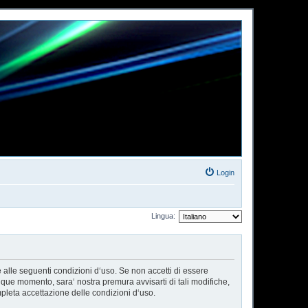
Login
Lingua:
e alle seguenti condizioni d‘uso. Se non accetti di essere
nque momento, sara‘ nostra premura avvisarti di tali modifiche,
pleta accettazione delle condizioni d‘uso.