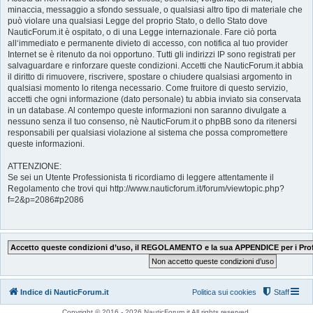
minaccia, messaggio a sfondo sessuale, o qualsiasi altro tipo di materiale che
può violare una qualsiasi Legge del proprio Stato, o dello Stato dove
NauticForum.it è ospitato, o di una Legge internazionale. Fare ciò porta
all‘immediato e permanente divieto di accesso, con notifica al tuo provider
Internet se è ritenuto da noi opportuno. Tutti gli indirizzi IP sono registrati per
salvaguardare e rinforzare queste condizioni. Accetti che NauticForum.it abbia
il diritto di rimuovere, riscrivere, spostare o chiudere qualsiasi argomento in
qualsiasi momento lo ritenga necessario. Come fruitore di questo servizio,
accetti che ogni informazione (dato personale) tu abbia inviato sia conservata
in un database. Al contempo queste informazioni non saranno divulgate a
nessuno senza il tuo consenso, nè NauticForum.it o phpBB sono da ritenersi
responsabili per qualsiasi violazione al sistema che possa compromettere
queste informazioni.
ATTENZIONE:
Se sei un Utente Professionista ti ricordiamo di leggere attentamente il
Regolamento che trovi qui http://www.nauticforum.it/forum/viewtopic.php?
f=2&p=2086#p2086
Indice di NauticForum.it
Politica sui cookies
Staff
Copyright © 2016 - 2026 NauticForum.it All rights reserved.