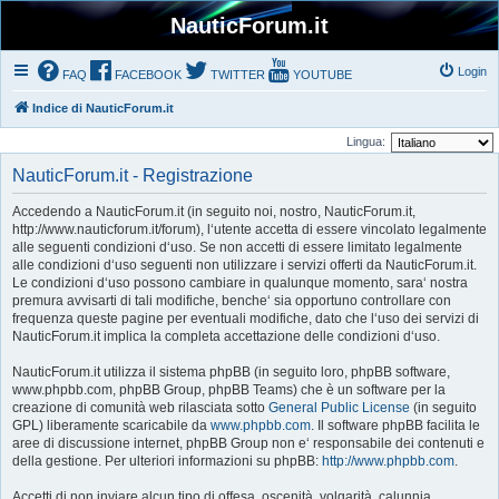
NauticForum.it
Login
FAQ
FACEBOOK
TWITTER
YOUTUBE
Indice di NauticForum.it
Lingua:
NauticForum.it - Registrazione
Accedendo a NauticForum.it (in seguito noi, nostro, NauticForum.it,
http://www.nauticforum.it/forum), l‘utente accetta di essere vincolato legalmente
alle seguenti condizioni d‘uso. Se non accetti di essere limitato legalmente
alle condizioni d‘uso seguenti non utilizzare i servizi offerti da NauticForum.it.
Le condizioni d‘uso possono cambiare in qualunque momento, sara‘ nostra
premura avvisarti di tali modifiche, benche‘ sia opportuno controllare con
frequenza queste pagine per eventuali modifiche, dato che l‘uso dei servizi di
NauticForum.it implica la completa accettazione delle condizioni d‘uso.
NauticForum.it utilizza il sistema phpBB (in seguito loro, phpBB software,
www.phpbb.com, phpBB Group, phpBB Teams) che è un software per la
creazione di comunità web rilasciata sotto
General Public License
(in seguito
GPL) liberamente scaricabile da
www.phpbb.com
. Il software phpBB facilita le
aree di discussione internet, phpBB Group non e‘ responsabile dei contenuti e
della gestione. Per ulteriori informazioni su phpBB:
http://www.phpbb.com
.
Accetti di non inviare alcun tipo di offesa, oscenità, volgarità, calunnia,