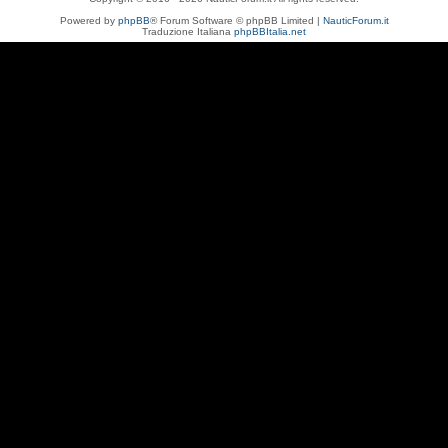
Powered by
phpBB
® Forum Software © phpBB Limited |
NauticForum.it
Traduzione Italiana
phpBBItalia.net