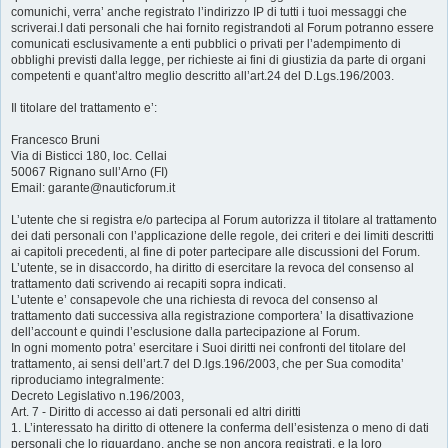
comunichi, verra’ anche registrato l’indirizzo IP di tutti i tuoi messaggi che
scriverai.I dati personali che hai fornito registrandoti al Forum potranno essere
comunicati esclusivamente a enti pubblici o privati per l’adempimento di
obblighi previsti dalla legge, per richieste ai fini di giustizia da parte di organi
competenti e quant’altro meglio descritto all’art.24 del D.Lgs.196/2003.
Il titolare del trattamento e’:
Francesco Bruni
Via di Bisticci 180, loc. Cellai
50067 Rignano sull’Arno (FI)
Email: garante@nauticforum.it
L’utente che si registra e/o partecipa al Forum autorizza il titolare al trattamento
dei dati personali con l’applicazione delle regole, dei criteri e dei limiti descritti
ai capitoli precedenti, al fine di poter partecipare alle discussioni del Forum.
L’utente, se in disaccordo, ha diritto di esercitare la revoca del consenso al
trattamento dati scrivendo ai recapiti sopra indicati.
L’utente e’ consapevole che una richiesta di revoca del consenso al
trattamento dati successiva alla registrazione comportera’ la disattivazione
dell’account e quindi l’esclusione dalla partecipazione al Forum.
In ogni momento potra’ esercitare i Suoi diritti nei confronti del titolare del
trattamento, ai sensi dell’art.7 del D.lgs.196/2003, che per Sua comodita’
riproduciamo integralmente:
Decreto Legislativo n.196/2003,
Art. 7 - Diritto di accesso ai dati personali ed altri diritti
1. L’interessato ha diritto di ottenere la conferma dell’esistenza o meno di dati
personali che lo riguardano, anche se non ancora registrati, e la loro