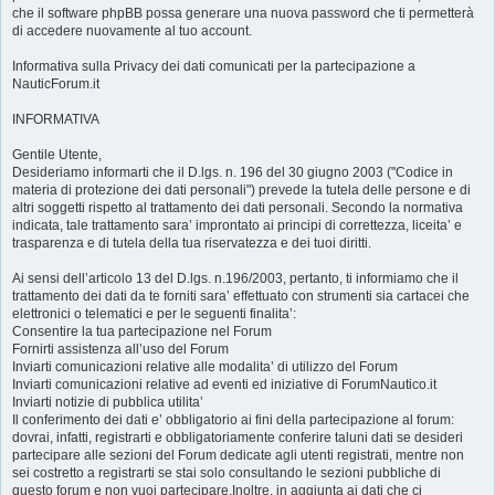
che il software phpBB possa generare una nuova password che ti permetterà
di accedere nuovamente al tuo account.
Informativa sulla Privacy dei dati comunicati per la partecipazione a
NauticForum.it
INFORMATIVA
Gentile Utente,
Desideriamo informarti che il D.lgs. n. 196 del 30 giugno 2003 ("Codice in
materia di protezione dei dati personali") prevede la tutela delle persone e di
altri soggetti rispetto al trattamento dei dati personali. Secondo la normativa
indicata, tale trattamento sara’ improntato ai principi di correttezza, liceita’ e
trasparenza e di tutela della tua riservatezza e dei tuoi diritti.
Ai sensi dell’articolo 13 del D.lgs. n.196/2003, pertanto, ti informiamo che il
trattamento dei dati da te forniti sara’ effettuato con strumenti sia cartacei che
elettronici o telematici e per le seguenti finalita’:
Consentire la tua partecipazione nel Forum
Fornirti assistenza all’uso del Forum
Inviarti comunicazioni relative alle modalita’ di utilizzo del Forum
Inviarti comunicazioni relative ad eventi ed iniziative di ForumNautico.it
Inviarti notizie di pubblica utilita’
Il conferimento dei dati e’ obbligatorio ai fini della partecipazione al forum:
dovrai, infatti, registrarti e obbligatoriamente conferire taluni dati se desideri
partecipare alle sezioni del Forum dedicate agli utenti registrati, mentre non
sei costretto a registrarti se stai solo consultando le sezioni pubbliche di
questo forum e non vuoi partecipare.Inoltre, in aggiunta ai dati che ci