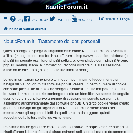
NauticForum.it
Iscriviti
Login
FAQ
FACEBOOK
TWITTER
YOUTUBE
Indice di NauticForum.it
NauticForum.it - Trattamento dei dati personali
Questo paragrafo spiega dettagliatamente come NauticForum.it ed eventuali
affiliati (in seguito noi, nostro, NauticForum.it, http://www.nauticforum.it/forum) e
phpBB (in seguito essi, loro, phpBB software, www.phpbb.com, phpBB Group,
phpBB Teams) usano le informazioni raccolte durante qualsiasi sessione
d‘uso da te effettuata (in seguito ‘le tue informazioni‘).
Le tue informazioni sono raccolte in due modi. In primo luogo, mentre si
naviga su NauticForum.it il software phpBB creerà un certo numero di cookie,
che sono piccoli file di testo che vengono scaricati nei file temporanei del tuo
browser. I primi due cookie contengono solo un identificativo utente (in seguito
user-id) ed un identificativo anonimo di sessione (in seguito session-id),
assegnato automaticamente dal software phpBB. Un terzo cookie viene creato
quando si naviga tra gli argomenti di NauticForum.it e viene usato per
memorizzare gli argomenti letti da quelli ancora da leggere, quindi
agevolando la lettura nelle tue visite future.
Possiamo anche generare cookie esterni al software phpBB mentre navighi su
NauticForum.it, benchè questi siano estranei agli scopi di questo documento