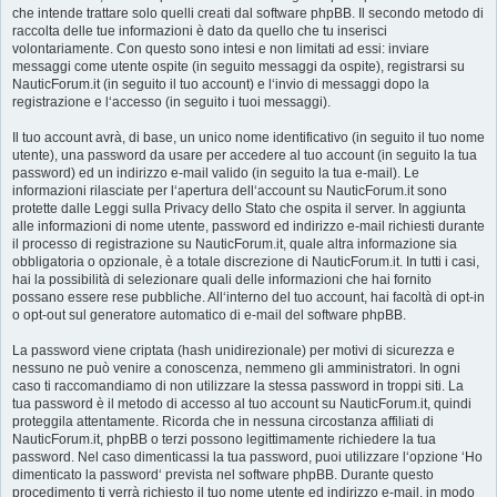
che intende trattare solo quelli creati dal software phpBB. Il secondo metodo di
raccolta delle tue informazioni è dato da quello che tu inserisci
volontariamente. Con questo sono intesi e non limitati ad essi: inviare
messaggi come utente ospite (in seguito messaggi da ospite), registrarsi su
NauticForum.it (in seguito il tuo account) e l‘invio di messaggi dopo la
registrazione e l‘accesso (in seguito i tuoi messaggi).
Il tuo account avrà, di base, un unico nome identificativo (in seguito il tuo nome
utente), una password da usare per accedere al tuo account (in seguito la tua
password) ed un indirizzo e-mail valido (in seguito la tua e-mail). Le
informazioni rilasciate per l‘apertura dell‘account su NauticForum.it sono
protette dalle Leggi sulla Privacy dello Stato che ospita il server. In aggiunta
alle informazioni di nome utente, password ed indirizzo e-mail richiesti durante
il processo di registrazione su NauticForum.it, quale altra informazione sia
obbligatoria o opzionale, è a totale discrezione di NauticForum.it. In tutti i casi,
hai la possibilità di selezionare quali delle informazioni che hai fornito
possano essere rese pubbliche. All‘interno del tuo account, hai facoltà di opt-in
o opt-out sul generatore automatico di e-mail del software phpBB.
La password viene criptata (hash unidirezionale) per motivi di sicurezza e
nessuno ne può venire a conoscenza, nemmeno gli amministratori. In ogni
caso ti raccomandiamo di non utilizzare la stessa password in troppi siti. La
tua password è il metodo di accesso al tuo account su NauticForum.it, quindi
proteggila attentamente. Ricorda che in nessuna circostanza affiliati di
NauticForum.it, phpBB o terzi possono legittimamente richiedere la tua
password. Nel caso dimenticassi la tua password, puoi utilizzare l‘opzione ‘Ho
dimenticato la password‘ prevista nel software phpBB. Durante questo
procedimento ti verrà richiesto il tuo nome utente ed indirizzo e-mail, in modo