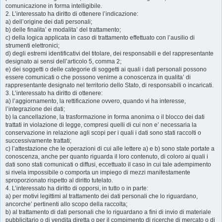
comunicazione in forma intelligibile.
2. L’interessato ha diritto di ottenere l’indicazione:
a) dell’origine dei dati personali;
b) delle finalita’ e modalita’ del trattamento;
c) della logica applicata in caso di trattamento effettuato con l’ausilio di
strumenti elettronici;
d) degli estremi identificativi del titolare, dei responsabili e del rappresentante
designato ai sensi dell’articolo 5, comma 2;
e) dei soggetti o delle categorie di soggetti ai quali i dati personali possono
essere comunicati o che possono venirne a conoscenza in qualita’ di
rappresentante designato nel territorio dello Stato, di responsabili o incaricati.
3. L’interessato ha diritto di ottenere:
a) l’aggiornamento, la rettificazione ovvero, quando vi ha interesse,
l’integrazione dei dati;
b) la cancellazione, la trasformazione in forma anonima o il blocco dei dati
trattati in violazione di legge, compresi quelli di cui non e’ necessaria la
conservazione in relazione agli scopi per i quali i dati sono stati raccolti o
successivamente trattati;
c) l’attestazione che le operazioni di cui alle lettere a) e b) sono state portate a
conoscenza, anche per quanto riguarda il loro contenuto, di coloro ai quali i
dati sono stati comunicati o diffusi, eccettuato il caso in cui tale adempimento
si rivela impossibile o comporta un impiego di mezzi manifestamente
sproporzionato rispetto al diritto tutelato.
4. L’interessato ha diritto di opporsi, in tutto o in parte:
a) per motivi legittimi al trattamento dei dati personali che lo riguardano,
ancorche’ pertinenti allo scopo della raccolta;
b) al trattamento di dati personali che lo riguardano a fini di invio di materiale
pubblicitario o di vendita diretta o per il compimento di ricerche di mercato o di