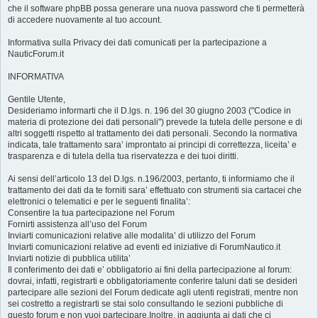
che il software phpBB possa generare una nuova password che ti permetterà
di accedere nuovamente al tuo account.
Informativa sulla Privacy dei dati comunicati per la partecipazione a
NauticForum.it
INFORMATIVA
Gentile Utente,
Desideriamo informarti che il D.lgs. n. 196 del 30 giugno 2003 ("Codice in
materia di protezione dei dati personali") prevede la tutela delle persone e di
altri soggetti rispetto al trattamento dei dati personali. Secondo la normativa
indicata, tale trattamento sara’ improntato ai principi di correttezza, liceita’ e
trasparenza e di tutela della tua riservatezza e dei tuoi diritti.
Ai sensi dell’articolo 13 del D.lgs. n.196/2003, pertanto, ti informiamo che il
trattamento dei dati da te forniti sara’ effettuato con strumenti sia cartacei che
elettronici o telematici e per le seguenti finalita’:
Consentire la tua partecipazione nel Forum
Fornirti assistenza all’uso del Forum
Inviarti comunicazioni relative alle modalita’ di utilizzo del Forum
Inviarti comunicazioni relative ad eventi ed iniziative di ForumNautico.it
Inviarti notizie di pubblica utilita’
Il conferimento dei dati e’ obbligatorio ai fini della partecipazione al forum:
dovrai, infatti, registrarti e obbligatoriamente conferire taluni dati se desideri
partecipare alle sezioni del Forum dedicate agli utenti registrati, mentre non
sei costretto a registrarti se stai solo consultando le sezioni pubbliche di
questo forum e non vuoi partecipare.Inoltre, in aggiunta ai dati che ci