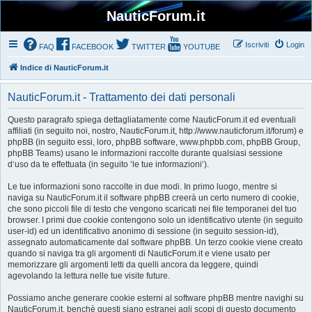
NauticForum.it
Iscriviti
Login
FAQ
FACEBOOK
TWITTER
YOUTUBE
Indice di NauticForum.it
NauticForum.it - Trattamento dei dati personali
Questo paragrafo spiega dettagliatamente come NauticForum.it ed eventuali
affiliati (in seguito noi, nostro, NauticForum.it, http://www.nauticforum.it/forum) e
phpBB (in seguito essi, loro, phpBB software, www.phpbb.com, phpBB Group,
phpBB Teams) usano le informazioni raccolte durante qualsiasi sessione
d‘uso da te effettuata (in seguito ‘le tue informazioni‘).
Le tue informazioni sono raccolte in due modi. In primo luogo, mentre si
naviga su NauticForum.it il software phpBB creerà un certo numero di cookie,
che sono piccoli file di testo che vengono scaricati nei file temporanei del tuo
browser. I primi due cookie contengono solo un identificativo utente (in seguito
user-id) ed un identificativo anonimo di sessione (in seguito session-id),
assegnato automaticamente dal software phpBB. Un terzo cookie viene creato
quando si naviga tra gli argomenti di NauticForum.it e viene usato per
memorizzare gli argomenti letti da quelli ancora da leggere, quindi
agevolando la lettura nelle tue visite future.
Possiamo anche generare cookie esterni al software phpBB mentre navighi su
NauticForum.it, benchè questi siano estranei agli scopi di questo documento