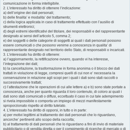
comunicazione in forma intelligibile.
2. L’interessato ha diritto di ottenere l’indicazione:
a) dell’origine dei dati personali;
b) delle finalita’ e modalita’ del trattamento;
c) della logica applicata in caso di trattamento effettuato con l’ausilio di
strumenti elettronici;
d) degli estremi identificativi del titolare, dei responsabili e del rappresentante
designato ai sensi dell’articolo 5, comma 2;
e) dei soggetti o delle categorie di soggetti ai quali i dati personali possono
essere comunicati o che possono venirne a conoscenza in qualita’ di
rappresentante designato nel territorio dello Stato, di responsabili o incaricati.
3. L’interessato ha diritto di ottenere:
a) l’aggiornamento, la rettificazione ovvero, quando vi ha interesse,
l’integrazione dei dati;
b) la cancellazione, la trasformazione in forma anonima o il blocco dei dati
trattati in violazione di legge, compresi quelli di cui non e’ necessaria la
conservazione in relazione agli scopi per i quali i dati sono stati raccolti o
successivamente trattati;
c) l’attestazione che le operazioni di cui alle lettere a) e b) sono state portate a
conoscenza, anche per quanto riguarda il loro contenuto, di coloro ai quali i
dati sono stati comunicati o diffusi, eccettuato il caso in cui tale adempimento
si rivela impossibile o comporta un impiego di mezzi manifestamente
sproporzionato rispetto al diritto tutelato.
4. L’interessato ha diritto di opporsi, in tutto o in parte:
a) per motivi legittimi al trattamento dei dati personali che lo riguardano,
ancorche’ pertinenti allo scopo della raccolta;
b) al trattamento di dati personali che lo riguardano a fini di invio di materiale
pubblicitario o di vendita diretta o per il compimento di ricerche di mercato o di