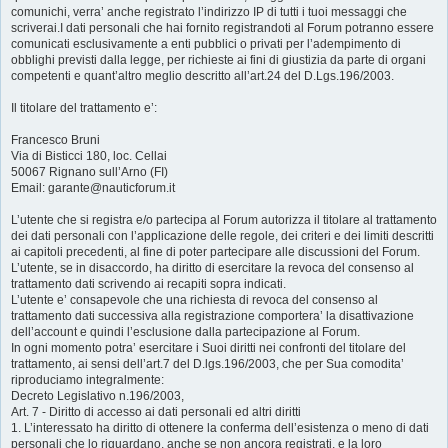
comunichi, verra’ anche registrato l’indirizzo IP di tutti i tuoi messaggi che
scriverai.I dati personali che hai fornito registrandoti al Forum potranno essere
comunicati esclusivamente a enti pubblici o privati per l’adempimento di
obblighi previsti dalla legge, per richieste ai fini di giustizia da parte di organi
competenti e quant’altro meglio descritto all’art.24 del D.Lgs.196/2003.
Il titolare del trattamento e’:
Francesco Bruni
Via di Bisticci 180, loc. Cellai
50067 Rignano sull’Arno (FI)
Email: garante@nauticforum.it
L’utente che si registra e/o partecipa al Forum autorizza il titolare al trattamento
dei dati personali con l’applicazione delle regole, dei criteri e dei limiti descritti
ai capitoli precedenti, al fine di poter partecipare alle discussioni del Forum.
L’utente, se in disaccordo, ha diritto di esercitare la revoca del consenso al
trattamento dati scrivendo ai recapiti sopra indicati.
L’utente e’ consapevole che una richiesta di revoca del consenso al
trattamento dati successiva alla registrazione comportera’ la disattivazione
dell’account e quindi l’esclusione dalla partecipazione al Forum.
In ogni momento potra’ esercitare i Suoi diritti nei confronti del titolare del
trattamento, ai sensi dell’art.7 del D.lgs.196/2003, che per Sua comodita’
riproduciamo integralmente:
Decreto Legislativo n.196/2003,
Art. 7 - Diritto di accesso ai dati personali ed altri diritti
1. L’interessato ha diritto di ottenere la conferma dell’esistenza o meno di dati
personali che lo riguardano, anche se non ancora registrati, e la loro