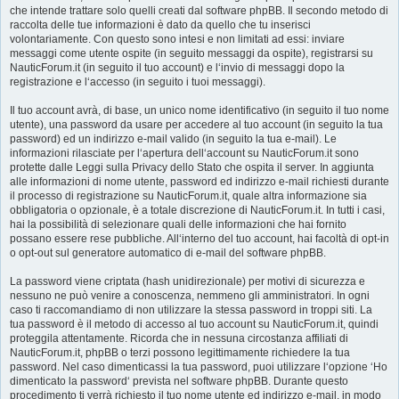
che intende trattare solo quelli creati dal software phpBB. Il secondo metodo di
raccolta delle tue informazioni è dato da quello che tu inserisci
volontariamente. Con questo sono intesi e non limitati ad essi: inviare
messaggi come utente ospite (in seguito messaggi da ospite), registrarsi su
NauticForum.it (in seguito il tuo account) e l‘invio di messaggi dopo la
registrazione e l‘accesso (in seguito i tuoi messaggi).
Il tuo account avrà, di base, un unico nome identificativo (in seguito il tuo nome
utente), una password da usare per accedere al tuo account (in seguito la tua
password) ed un indirizzo e-mail valido (in seguito la tua e-mail). Le
informazioni rilasciate per l‘apertura dell‘account su NauticForum.it sono
protette dalle Leggi sulla Privacy dello Stato che ospita il server. In aggiunta
alle informazioni di nome utente, password ed indirizzo e-mail richiesti durante
il processo di registrazione su NauticForum.it, quale altra informazione sia
obbligatoria o opzionale, è a totale discrezione di NauticForum.it. In tutti i casi,
hai la possibilità di selezionare quali delle informazioni che hai fornito
possano essere rese pubbliche. All‘interno del tuo account, hai facoltà di opt-in
o opt-out sul generatore automatico di e-mail del software phpBB.
La password viene criptata (hash unidirezionale) per motivi di sicurezza e
nessuno ne può venire a conoscenza, nemmeno gli amministratori. In ogni
caso ti raccomandiamo di non utilizzare la stessa password in troppi siti. La
tua password è il metodo di accesso al tuo account su NauticForum.it, quindi
proteggila attentamente. Ricorda che in nessuna circostanza affiliati di
NauticForum.it, phpBB o terzi possono legittimamente richiedere la tua
password. Nel caso dimenticassi la tua password, puoi utilizzare l‘opzione ‘Ho
dimenticato la password‘ prevista nel software phpBB. Durante questo
procedimento ti verrà richiesto il tuo nome utente ed indirizzo e-mail, in modo