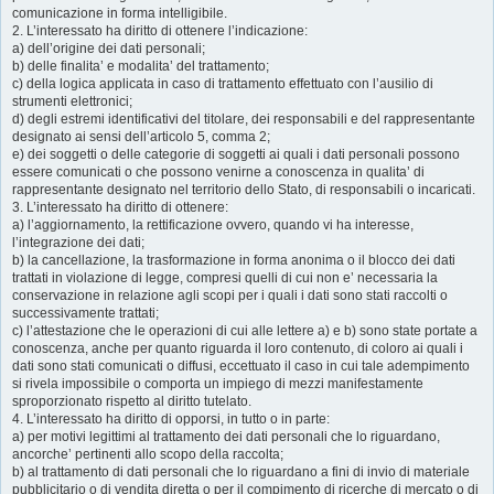
comunicazione in forma intelligibile.
2. L’interessato ha diritto di ottenere l’indicazione:
a) dell’origine dei dati personali;
b) delle finalita’ e modalita’ del trattamento;
c) della logica applicata in caso di trattamento effettuato con l’ausilio di
strumenti elettronici;
d) degli estremi identificativi del titolare, dei responsabili e del rappresentante
designato ai sensi dell’articolo 5, comma 2;
e) dei soggetti o delle categorie di soggetti ai quali i dati personali possono
essere comunicati o che possono venirne a conoscenza in qualita’ di
rappresentante designato nel territorio dello Stato, di responsabili o incaricati.
3. L’interessato ha diritto di ottenere:
a) l’aggiornamento, la rettificazione ovvero, quando vi ha interesse,
l’integrazione dei dati;
b) la cancellazione, la trasformazione in forma anonima o il blocco dei dati
trattati in violazione di legge, compresi quelli di cui non e’ necessaria la
conservazione in relazione agli scopi per i quali i dati sono stati raccolti o
successivamente trattati;
c) l’attestazione che le operazioni di cui alle lettere a) e b) sono state portate a
conoscenza, anche per quanto riguarda il loro contenuto, di coloro ai quali i
dati sono stati comunicati o diffusi, eccettuato il caso in cui tale adempimento
si rivela impossibile o comporta un impiego di mezzi manifestamente
sproporzionato rispetto al diritto tutelato.
4. L’interessato ha diritto di opporsi, in tutto o in parte:
a) per motivi legittimi al trattamento dei dati personali che lo riguardano,
ancorche’ pertinenti allo scopo della raccolta;
b) al trattamento di dati personali che lo riguardano a fini di invio di materiale
pubblicitario o di vendita diretta o per il compimento di ricerche di mercato o di