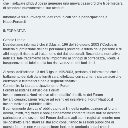
che il software phpBB possa generare una nuova password che ti permetterà
di accedere nuovamente al tuo account.
Informativa sulla Privacy dei dati comunicati per la partecipazione a
NauticForum.it
INFORMATIVA
Gentile Utente,
Desideriamo informarti che il D.lgs. n. 196 del 30 giugno 2003 ("Codice in
materia di protezione dei dati personali") prevede la tutela delle persone e di
altri soggetti rispetto al trattamento dei dati personali. Secondo la normativa
indicata, tale trattamento sara’ improntato ai principi di correttezza, liceita’ e
trasparenza e di tutela della tua riservatezza e dei tuoi diritti.
Ai sensi dell’articolo 13 del D.lgs. n.196/2003, pertanto, ti informiamo che il
trattamento dei dati da te forniti sara’ effettuato con strumenti sia cartacei che
elettronici o telematici e per le seguenti finalita’:
Consentire la tua partecipazione nel Forum
Fornirti assistenza all’uso del Forum
Inviarti comunicazioni relative alle modalita’ di utilizzo del Forum
Inviarti comunicazioni relative ad eventi ed iniziative di ForumNautico.it
Inviarti notizie di pubblica utilita’
Il conferimento dei dati e’ obbligatorio ai fini della partecipazione al forum:
dovrai, infatti, registrarti e obbligatoriamente conferire taluni dati se desideri
partecipare alle sezioni del Forum dedicate agli utenti registrati, mentre non
sei costretto a registrarti se stai solo consultando le sezioni pubbliche di
questo forum e non vuoi partecipare.Inoltre, in aggiunta ai dati che ci