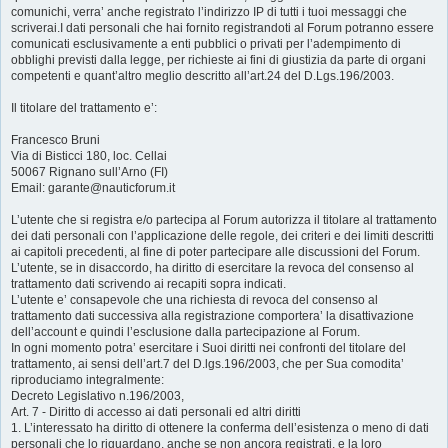
comunichi, verra’ anche registrato l’indirizzo IP di tutti i tuoi messaggi che
scriverai.I dati personali che hai fornito registrandoti al Forum potranno essere
comunicati esclusivamente a enti pubblici o privati per l’adempimento di
obblighi previsti dalla legge, per richieste ai fini di giustizia da parte di organi
competenti e quant’altro meglio descritto all’art.24 del D.Lgs.196/2003.
Il titolare del trattamento e’:
Francesco Bruni
Via di Bisticci 180, loc. Cellai
50067 Rignano sull’Arno (FI)
Email: garante@nauticforum.it
L’utente che si registra e/o partecipa al Forum autorizza il titolare al trattamento
dei dati personali con l’applicazione delle regole, dei criteri e dei limiti descritti
ai capitoli precedenti, al fine di poter partecipare alle discussioni del Forum.
L’utente, se in disaccordo, ha diritto di esercitare la revoca del consenso al
trattamento dati scrivendo ai recapiti sopra indicati.
L’utente e’ consapevole che una richiesta di revoca del consenso al
trattamento dati successiva alla registrazione comportera’ la disattivazione
dell’account e quindi l’esclusione dalla partecipazione al Forum.
In ogni momento potra’ esercitare i Suoi diritti nei confronti del titolare del
trattamento, ai sensi dell’art.7 del D.lgs.196/2003, che per Sua comodita’
riproduciamo integralmente:
Decreto Legislativo n.196/2003,
Art. 7 - Diritto di accesso ai dati personali ed altri diritti
1. L’interessato ha diritto di ottenere la conferma dell’esistenza o meno di dati
personali che lo riguardano, anche se non ancora registrati, e la loro