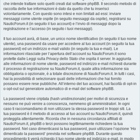
che intende trattare solo quelli creati dal software phpBB. Il secondo metodo di
raccolta delle tue informazioni è dato da quello che tu inserisci
volontariamente. Con questo sono intesi e non limitati ad essi: inviare
messaggi come utente ospite (in seguito messaggi da ospite), registrarsi su
NauticForum.it (in seguito il tuo account) e l‘invio di messaggi dopo la
registrazione e l‘accesso (in seguito i tuoi messaggi).
Il tuo account avrà, di base, un unico nome identificativo (in seguito il tuo nome
utente), una password da usare per accedere al tuo account (in seguito la tua
password) ed un indirizzo e-mail valido (in seguito la tua e-mail). Le
informazioni rilasciate per l‘apertura dell‘account su NauticForum.it sono
protette dalle Leggi sulla Privacy dello Stato che ospita il server. In aggiunta
alle informazioni di nome utente, password ed indirizzo e-mail richiesti durante
il processo di registrazione su NauticForum.it, quale altra informazione sia
obbligatoria o opzionale, è a totale discrezione di NauticForum.it. In tutti i casi,
hai la possibilità di selezionare quali delle informazioni che hai fornito
possano essere rese pubbliche. All‘interno del tuo account, hai facoltà di opt-in
o opt-out sul generatore automatico di e-mail del software phpBB.
La password viene criptata (hash unidirezionale) per motivi di sicurezza e
nessuno ne può venire a conoscenza, nemmeno gli amministratori. In ogni
caso ti raccomandiamo di non utilizzare la stessa password in troppi siti. La
tua password è il metodo di accesso al tuo account su NauticForum.it, quindi
proteggila attentamente. Ricorda che in nessuna circostanza affiliati di
NauticForum.it, phpBB o terzi possono legittimamente richiedere la tua
password. Nel caso dimenticassi la tua password, puoi utilizzare l‘opzione ‘Ho
dimenticato la password‘ prevista nel software phpBB. Durante questo
procedimento ti verrà richiesto il tuo nome utente ed indirizzo e-mail, in modo