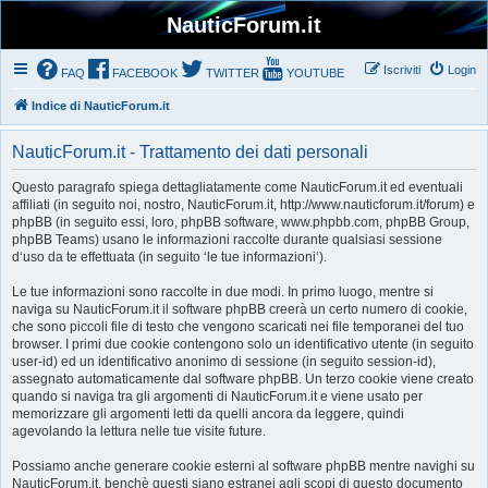
NauticForum.it
Iscriviti
Login
FAQ
FACEBOOK
TWITTER
YOUTUBE
Indice di NauticForum.it
NauticForum.it - Trattamento dei dati personali
Questo paragrafo spiega dettagliatamente come NauticForum.it ed eventuali
affiliati (in seguito noi, nostro, NauticForum.it, http://www.nauticforum.it/forum) e
phpBB (in seguito essi, loro, phpBB software, www.phpbb.com, phpBB Group,
phpBB Teams) usano le informazioni raccolte durante qualsiasi sessione
d‘uso da te effettuata (in seguito ‘le tue informazioni‘).
Le tue informazioni sono raccolte in due modi. In primo luogo, mentre si
naviga su NauticForum.it il software phpBB creerà un certo numero di cookie,
che sono piccoli file di testo che vengono scaricati nei file temporanei del tuo
browser. I primi due cookie contengono solo un identificativo utente (in seguito
user-id) ed un identificativo anonimo di sessione (in seguito session-id),
assegnato automaticamente dal software phpBB. Un terzo cookie viene creato
quando si naviga tra gli argomenti di NauticForum.it e viene usato per
memorizzare gli argomenti letti da quelli ancora da leggere, quindi
agevolando la lettura nelle tue visite future.
Possiamo anche generare cookie esterni al software phpBB mentre navighi su
NauticForum.it, benchè questi siano estranei agli scopi di questo documento