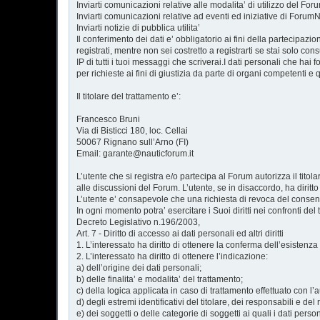
Inviarti comunicazioni relative alle modalita’ di utilizzo del For
Inviarti comunicazioni relative ad eventi ed iniziative di ForumN
Inviarti notizie di pubblica utilita’
Il conferimento dei dati e’ obbligatorio ai fini della partecipazio
registrati, mentre non sei costretto a registrarti se stai solo co
IP di tutti i tuoi messaggi che scriverai.I dati personali che ha
per richieste ai fini di giustizia da parte di organi competenti e
Il titolare del trattamento e’:
Francesco Bruni
Via di Bisticci 180, loc. Cellai
50067 Rignano sull’Arno (FI)
Email: garante@nauticforum.it
L’utente che si registra e/o partecipa al Forum autorizza il titolar
alle discussioni del Forum. L’utente, se in disaccordo, ha diritto
L’utente e’ consapevole che una richiesta di revoca del consens
In ogni momento potra’ esercitare i Suoi diritti nei confronti de
Decreto Legislativo n.196/2003,
Art. 7 - Diritto di accesso ai dati personali ed altri diritti
1. L’interessato ha diritto di ottenere la conferma dell’esistenz
2. L’interessato ha diritto di ottenere l’indicazione:
a) dell’origine dei dati personali;
b) delle finalita’ e modalita’ del trattamento;
c) della logica applicata in caso di trattamento effettuato con l’au
d) degli estremi identificativi del titolare, dei responsabili e d
e) dei soggetti o delle categorie di soggetti ai quali i dati pe