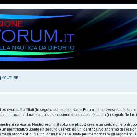
YOUTUBE
eventuali affiliati (in seguito noi, nostro, NauticForum.it, http://www.nauticforum.
 raccolte durante qualsiasi sessione d‘uso da te effettuata (in seguito ‘le tue i
entre si naviga su NauticForum.it il software phpBB creerà un certo numero di cookie
un identificativo utente (in seguito user-id) ed un identificativo anonimo di sessi
ra gli argomenti di NauticForum.it e viene usato per memorizzare gli argomenti let