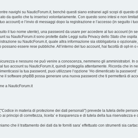
e navighi su NauticForum.it, benchè questi siano estranei agli scopi di questo doc
ato da quello che tu inserisci volontariamente. Con questo sono intesi e non limitat
 tuo account) e l‘invio di messaggi dopo la registrazione e l‘accesso (in seguito i tu
eguito il tuo nome utente), una password da usare per accedere al tuo account (in se
count su NauticForum.it sono protette dalle Leggi sulla Privacy dello Stato che ospita 
strazione su NauticForum.it, quale altra informazione sia obbligatoria o opzionale, è a
to possano essere rese pubbliche. All‘interno del tuo account, hai facoltà di opt-in 
 sicurezza e nessuno ne può venire a conoscenza, nemmeno gli amministratori. In o
al tuo account su NauticForum.it, quindi proteggila attentamente. Ricorda che in nes
menticassi la tua password, puoi utilizzare l‘opzione ‘Ho dimenticato la password
do che il software phpBB possa generare una nuova password che ti permetterà di ac
one a NauticForum.it
Codice in materia di protezione dei dati personali") prevede la tutela delle persone e
 principi di correttezza, liceita’ e trasparenza e di tutela della tua riservatezza e dei
iamo che il trattamento dei dati da te forniti sara’ effettuato con strumenti sia cartace