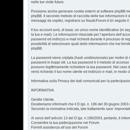
nelle tue visite future.
Possiamo anche generare cookie esterni al software phpBB mentr
phpBB. Il secondo metodo di raccolta delle tue informazioni è d
messaggi da ospite), registrarsi su NauticForum.it (in seguito il
Il tuo account avrà, di base, un unico nome identificativo (in s
la tua e-mail). Le informazioni rilasciate per l‘apertura dell‘ac
password ed indirizzo e-mail richiesti durante il processo di regi
possibilità di selezionare quali delle informazioni che hai forni
phpBB.
La password viene criptata (hash unidirezionale) per motivi di
password in troppi siti. La tua password è il metodo di accesso 
possono legittimamente richiedere la tua password. Nel caso di
verrà richiesto il tuo nome utente ed indirizzo e-mail, in mo
Informativa sulla Privacy dei dati comunicati per la partecipazi
INFORMATIVA
Gentile Utente,
Desideriamo informarti che il D.lgs. n. 196 del 30 giugno 2003 ("
Secondo la normativa indicata, tale trattamento sara’ improntato ai
Ai sensi dell’articolo 13 del D.lgs. n.196/2003, pertanto, ti inform
Consentire la tua partecipazione nel Forum
Fornirti assistenza all’uso del Forum