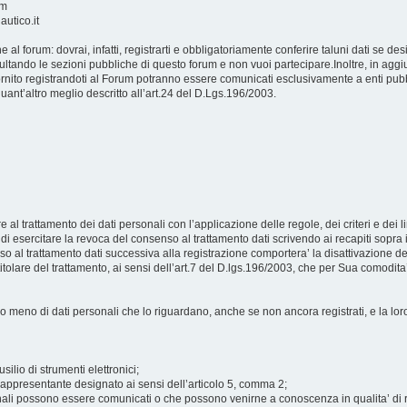
um
autico.it
ne al forum: dovrai, infatti, registrarti e obbligatoriamente conferire taluni dati se d
nsultando le sezioni pubbliche di questo forum e non vuoi partecipare.Inoltre, in aggiu
i fornito registrandoti al Forum potranno essere comunicati esclusivamente a enti pubb
 quant’altro meglio descritto all’art.24 del D.Lgs.196/2003.
e al trattamento dei dati personali con l’applicazione delle regole, dei criteri e dei lim
 di esercitare la revoca del consenso al trattamento dati scrivendo ai recapiti sopra i
o al trattamento dati successiva alla registrazione comportera’ la disattivazione de
l titolare del trattamento, ai sensi dell’art.7 del D.lgs.196/2003, che per Sua comodi
a o meno di dati personali che lo riguardano, anche se non ancora registrati, e la lor
silio di strumenti elettronici;
el rappresentante designato ai sensi dell’articolo 5, comma 2;
rsonali possono essere comunicati o che possono venirne a conoscenza in qualita’ di r