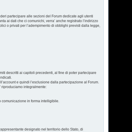
esideri partecipare alle sezioni del Forum dedicate agli utenti
nta ai dati che ci comunichi, verra’ anche registrato l’indirizzo
lici o privati per l’adempimento di obblighi previsti dalla legge,
iti descritti ai capitoli precedenti, al fine di poter partecipare
ndicati.
ll’account e quindi l’esclusione dalla partecipazione al Forum.
ta’ riproduciamo integralmente:
o comunicazione in forma intelligibile.
appresentante designato nel territorio dello Stato, di