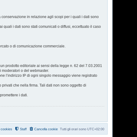
a conservazione in relazione agli scopi per i quali i dati sono
 quali i dati sono stati comunicati o diffusi, eccettuato il caso
i mercato o di comunicazione commerciale.
n prodotto editoriale ai sensi della legge n. 62 del 7.03.2001
dei moderatori o del webmaster.
one l’indirizzo IP di ogni singolo messaggio viene registrato
o privati che nella firma. Tali dati non sono oggetto di
romettere i dati.
i cookies
Staff
Cancella cookie
Tutti gli orari sono
UTC+02:00