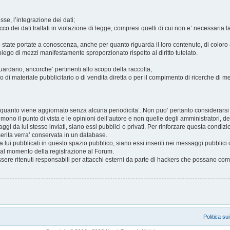
sse, l’integrazione dei dati;
co dei dati trattati in violazione di legge, compresi quelli di cui non e’ necessaria l
no state portate a conoscenza, anche per quanto riguarda il loro contenuto, di coloro ai
iego di mezzi manifestamente sproporzionato rispetto al diritto tutelato.
iguardano, ancorche’ pertinenti allo scopo della raccolta;
nvio di materiale pubblicitario o di vendita diretta o per il compimento di ricerche d
uanto viene aggiornato senza alcuna periodicita’. Non puo’ pertanto considerarsi u
mono il punto di vista e le opinioni dell’autore e non quelle degli amministratori, 
gi da lui stesso inviati, siano essi pubblici o privati. Per rinforzare questa condizi
erita verra’ conservata in un database.
 da lui pubblicati in questo spazio pubblico, siano essi inseriti nei messaggi pubblici 
i al momento della registrazione al Forum.
sere ritenuti responsabili per attacchi esterni da parte di hackers che possano comp
Politica su