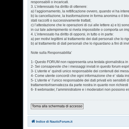
responsabili o incaricati.
3. L’interessato ha diritto di ottenere:
a) l’aggiornamento, la rettificazione ovvero, quando vi ha intere
b) la cancellazione, la trasformazione in forma anonima o il bloc
stati raccolti o successivamente trattati;
c) l’attestazione che le operazioni di cui alle lettere a) e b) so
in cui tale adempimento si rivela impossibile o comporta un imp
4. L’interessato ha diritto di opporsi, in tutto o in parte:
a) per motivi legittimi al trattamento dei dati personali che lo r
b) al trattamento di dati personali che lo riguardano a fini di i
Note sulla Responsabilita’
1- Questo FORUM non rappresenta una testata giornalistica in q
2- Sei consapevole che i messaggi inviati in questo forum espri
3- L’utente e’ quindi unico responsabile dei contenuti dei messag
4- Come utente concordi che ogni informazione che e’ stata ins
5- L’utente e’ l’unico responsabile dei dati privati e/o sensibili
trattamento/riservatezza da parte nostra in quanto non richiest
6- Il webmaster, l’amministratore e i moderatori non possono es
Torna alla schermata di accesso
Indice di NauticForum.it