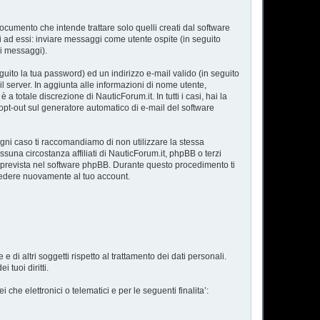
umento che intende trattare solo quelli creati dal software
i ad essi: inviare messaggi come utente ospite (in seguito
oi messaggi).
guito la tua password) ed un indirizzo e-mail valido (in seguito
il server. In aggiunta alle informazioni di nome utente,
 totale discrezione di NauticForum.it. In tutti i casi, hai la
o opt-out sul generatore automatico di e-mail del software
gni caso ti raccomandiamo di non utilizzare la stessa
suna circostanza affiliati di NauticForum.it, phpBB o terzi
‘ prevista nel software phpBB. Durante questo procedimento ti
cedere nuovamente al tuo account.
 di altri soggetti rispetto al trattamento dei dati personali.
 tuoi diritti.
i che elettronici o telematici e per le seguenti finalita’: