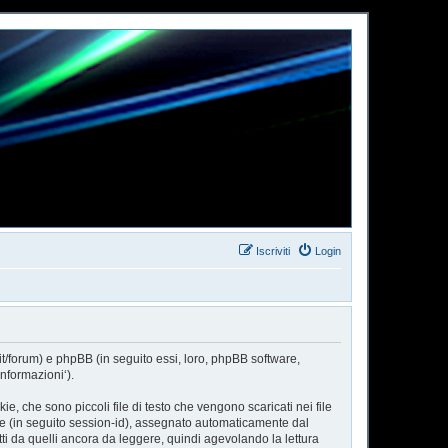
Iscriviti
Login
it/forum) e phpBB (in seguito essi, loro, phpBB software,
nformazioni‘).
, che sono piccoli file di testo che vengono scaricati nei file
one (in seguito session-id), assegnato automaticamente dal
ti da quelli ancora da leggere, quindi agevolando la lettura