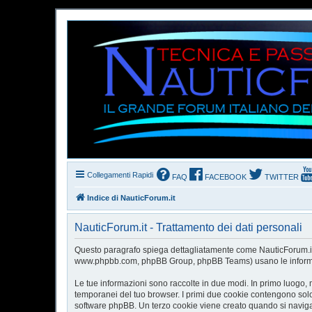
Collegamenti Rapidi
FAQ
FACEBOOK
TWITTER
Indice di NauticForum.it
NauticForum.it - Trattamento dei dati personali
Questo paragrafo spiega dettagliatamente come NauticForum.it ed 
www.phpbb.com, phpBB Group, phpBB Teams) usano le informazioni
Le tue informazioni sono raccolte in due modi. In primo luogo, m
temporanei del tuo browser. I primi due cookie contengono solo 
software phpBB. Un terzo cookie viene creato quando si naviga t