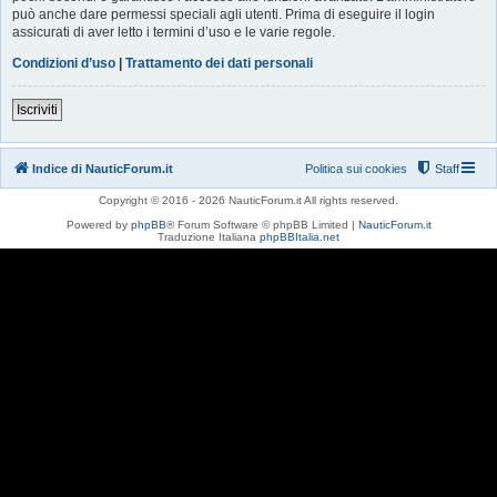
può anche dare permessi speciali agli utenti. Prima di eseguire il login
assicurati di aver letto i termini d’uso e le varie regole.
Condizioni d’uso
|
Trattamento dei dati personali
Iscriviti
Indice di NauticForum.it
Politica sui cookies
Staff
Copyright © 2016 - 2026 NauticForum.it All rights reserved.
Powered by
phpBB
® Forum Software © phpBB Limited |
NauticForum.it
Traduzione Italiana
phpBBItalia.net