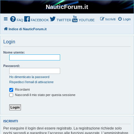
NauticForum.it
Iscriviti
Login
FAQ
FACEBOOK
TWITTER
YOUTUBE
Indice di NauticForum.it
Login
Nome utente:
Password:
Ho dimenticato la password
Rispedisci l’email di attivazione
Ricordami
Nascondi il mio stato per questa sessione
ISCRIVITI
Per eseguire il login devi essere registrato. La registrazione richiede solo
pochi secondi e garantisce l’accesso alle funzioni avanzate. L’amministratore