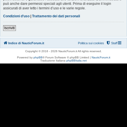
può anche dare permessi speciali agli utenti. Prima di eseguire il login
assicurati di aver letto i termini d’uso e le varie regole.
Condizioni d’uso
|
Trattamento dei dati personali
Iscriviti
Indice di NauticForum.it
Politica sui cookies
Staff
Copyright © 2016 - 2026 NauticForum.it All rights reserved.
Powered by
phpBB
® Forum Software © phpBB Limited |
NauticForum.it
Traduzione Italiana
phpBBItalia.net