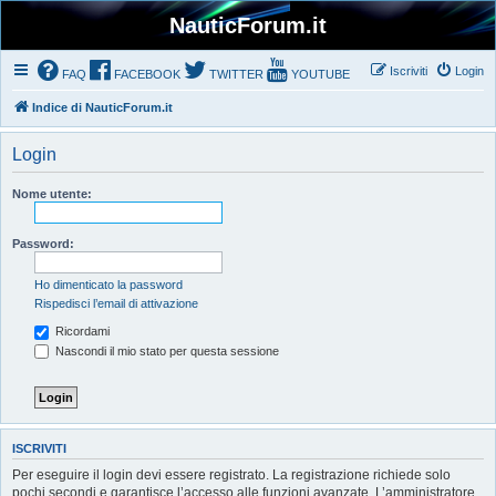
NauticForum.it
Iscriviti
Login
FAQ
FACEBOOK
TWITTER
YOUTUBE
Indice di NauticForum.it
Login
Nome utente:
Password:
Ho dimenticato la password
Rispedisci l’email di attivazione
Ricordami
Nascondi il mio stato per questa sessione
ISCRIVITI
Per eseguire il login devi essere registrato. La registrazione richiede solo
pochi secondi e garantisce l’accesso alle funzioni avanzate. L’amministratore