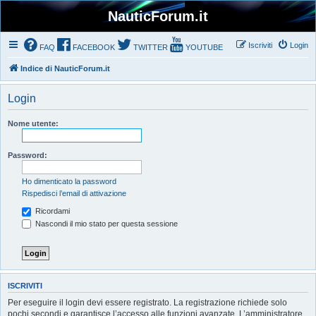
NauticForum.it
Iscriviti
Login
FAQ
FACEBOOK
TWITTER
YOUTUBE
Indice di NauticForum.it
Login
Nome utente:
Password:
Ho dimenticato la password
Rispedisci l’email di attivazione
Ricordami
Nascondi il mio stato per questa sessione
ISCRIVITI
Per eseguire il login devi essere registrato. La registrazione richiede solo
pochi secondi e garantisce l’accesso alle funzioni avanzate. L’amministratore