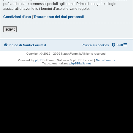
può anche dare permessi speciali agli utenti. Prima di eseguire il login
assicurati di aver letto i termini d’uso e le varie regole.
Condizioni d’uso
|
Trattamento dei dati personali
Iscriviti
Indice di NauticForum.it
Politica sui cookies
Staff
Copyright © 2016 - 2026 NauticForum.it All rights reserved.
Powered by
phpBB
® Forum Software © phpBB Limited |
NauticForum.it
Traduzione Italiana
phpBBItalia.net