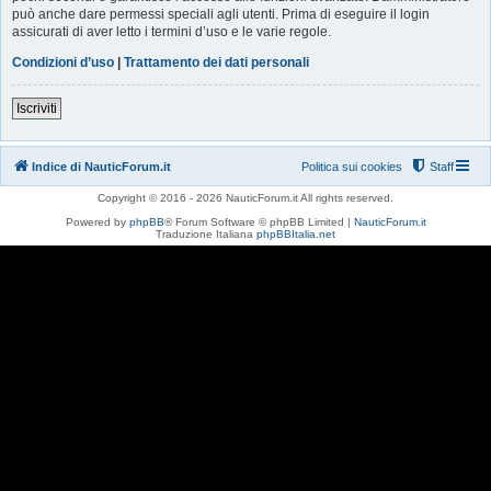
può anche dare permessi speciali agli utenti. Prima di eseguire il login
assicurati di aver letto i termini d’uso e le varie regole.
Condizioni d’uso
|
Trattamento dei dati personali
Iscriviti
Indice di NauticForum.it
Politica sui cookies
Staff
Copyright © 2016 - 2026 NauticForum.it All rights reserved.
Powered by
phpBB
® Forum Software © phpBB Limited |
NauticForum.it
Traduzione Italiana
phpBBItalia.net