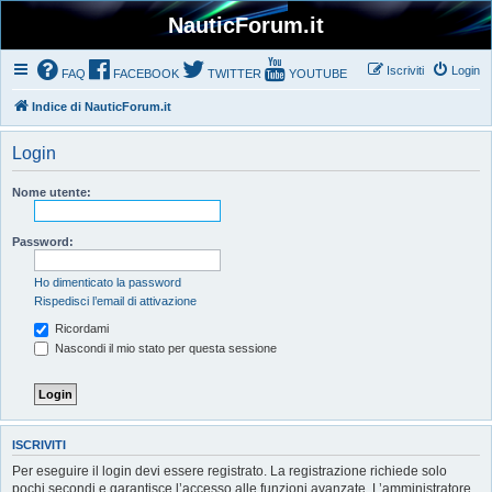
NauticForum.it
Iscriviti
Login
FAQ
FACEBOOK
TWITTER
YOUTUBE
Indice di NauticForum.it
Login
Nome utente:
Password:
Ho dimenticato la password
Rispedisci l’email di attivazione
Ricordami
Nascondi il mio stato per questa sessione
ISCRIVITI
Per eseguire il login devi essere registrato. La registrazione richiede solo
pochi secondi e garantisce l’accesso alle funzioni avanzate. L’amministratore